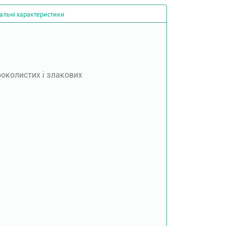
альні характеристики
роколистих і злакових