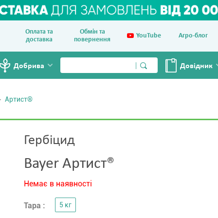
Оплата та
Обмін та
YouTube
Агро-блог
доставка
повернення
Добрива
Довiдник
Артист®
Гербіцид
Bayer Артист®
Немає в наявності
Тара :
5 кг