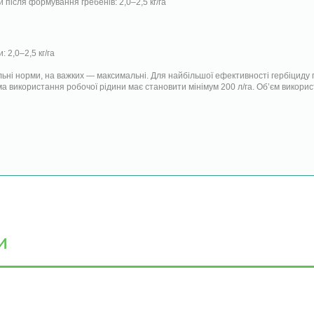
 після формування гребенів: 2,0–2,5 кг/га
 2,0–2,5 кг/га
льні норми, на важких — максимальні. Для найбільшої ефективності гербіциду 
а використання робочої рідини має становити мінімум 200 л/га. Об’єм викори
и