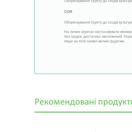
Обприскування ґрунту до сходів культури
СОЯ
Обприскування ґрунту до сходів культури:
На легких грунтах застосовувати мініма
без грудок, достатньо зволожений. Норм
якщо на полі наявні великі грудочки.
Рекомендовані продукт