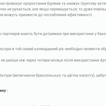
ння провокує проростання бурянів та знижує ґрунтову актив
чно не рухається, але якщо перемішується, то дуже повіль
ння можуть призвести до послаблення ефективності.
 партнерів мають бути дотримані при використанні у баков
льтури в той самий календарний рік необхідно провести об
 не раніше ніж через чотири місяця після використання Ар
культури (включаючи брюссельську та цвітну капусту), циб
ину :