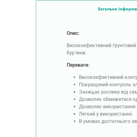
Загальна інформа
Опис:
Високоефективний ґрунтовий г
бур’янів.
Переваги:
Високоефективний контро
Покращений контроль зл
Захищає рослину від сам
Дозволяє обмежитися од
Дозволяє використання н
Легкий у використанніі.
В умовах достатнього зв