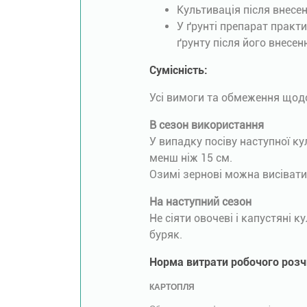
Культивація після внесе
У ґрунті препарат практи
ґрунту після його внесе
Сумісність:
Усі вимоги та обмеження щодо
В сезон використання
У випадку посіву наступної ку
менш ніж 15 см.
Озимі зернові можна висівати
На наступний сезон
Не сіяти овочеві і капустяні 
буряк.
Норма витрати робочого розч
КАРТОПЛЯ