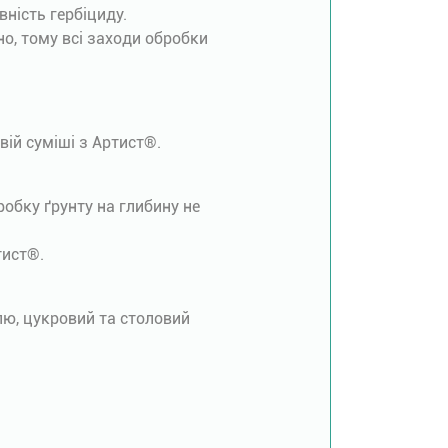
ність гербіциду.
но, тому всі заходи обробки
ій суміші з Артист®.
робку ґрунту на глибину не
тист®.
улю, цукровий та столовий