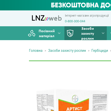
Інтернет-магазин агропродукції
0-800-300-044
Засоби
Посівний
захисту
матеріал
рослин
Головна
Засоби захисту рослин
Гербіциди