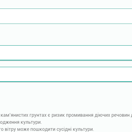
а кам’янистих грунтах є ризик промивання діючих речовин 
одження культури.
о вітру може пошкодити сусідні культури.