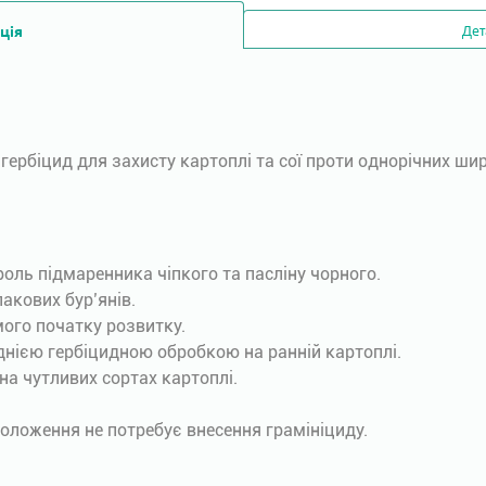
ція
Дет
ербіцид для захисту картоплі та сої проти однорічних ши
ль підмаренника чіпкого та пасліну чорного.
акових бур’янів.
ого початку розвитку.
нією гербіцидною обробкою на ранній картоплі.
а чутливих сортах картоплі.
оложення не потребує внесення грамініциду.