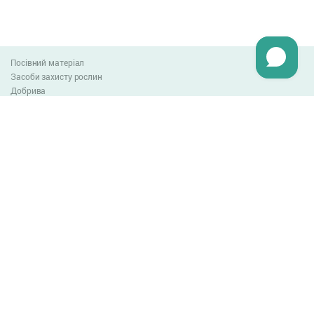
Посівний матеріал
Засоби захисту рослин
Добрива
Агро-блог
Оплата та доставка
Обмін та повернення товару
Угода користувача
Контакти
0-800-300-044
info@lnzweb.com
facebook.com/lnzweb
t.me/LNZ_web
youtube
Всі права захищені