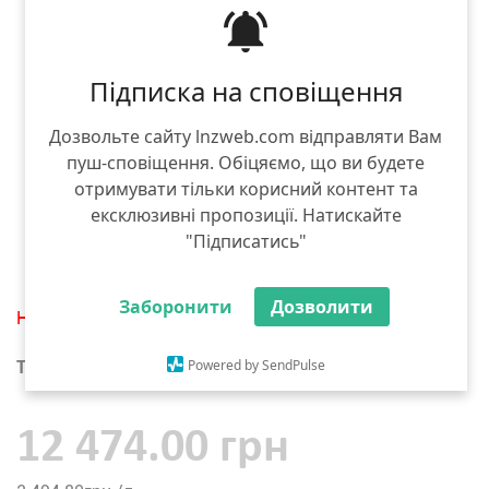
Підписка на сповіщення
Дозвольте сайту lnzweb.com відправляти Вам
пуш-сповіщення. Обіцяємо, що ви будете
отримувати тільки корисний контент та
ексклюзивні пропозиції. Натискайте
"Підписатись"
Заборонити
Дозволити
Немає в наявності
Powered by SendPulse
Тара :
5 л
12 474.00 грн