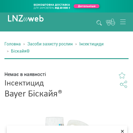
Головна
Засоби захисту рослин
Інсектициди
Біскайя®
Немає в наявності
Інсектицид
Bayer Біскайя®
×