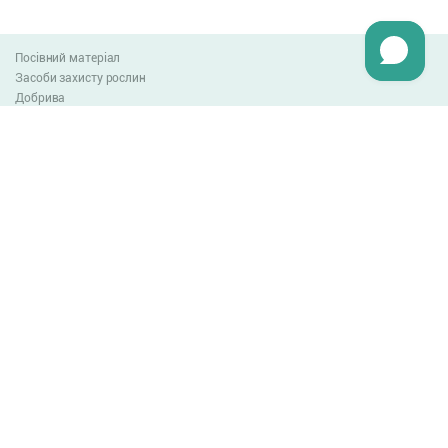
Посівний матеріал
Засоби захисту рослин
Добрива
Агро-блог
Оплата та доставка
Обмін та повернення товару
Угода користувача
Контакти
0-800-300-044
info@lnzweb.com
facebook.com/lnzweb
t.me/LNZ_web
youtube
Всі права захищені
© 2026