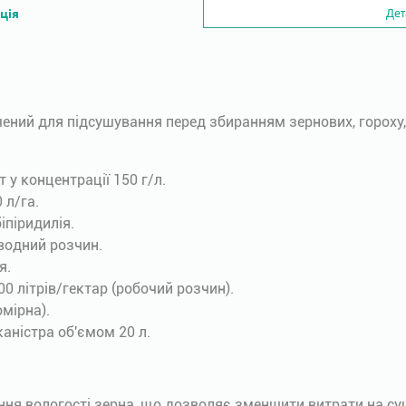
ція
Дет
ений для підсушування перед збиранням зернових, гороху, с
 у концентрації 150 г/л.
 л/га.
іпіридилія.
водний розчин.
я.
0 літрів/гектар (робочий розчин).
омірна).
аністра об'ємом 20 л.
ня вологості зерна, що дозволяє зменшити витрати на су