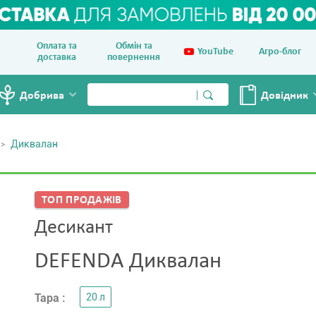
Оплата та
Обмін та
YouTube
Агро-блог
доставка
повернення
Добрива
Довiдник
Диквалан
ТОП ПРОДАЖIВ
Десикант
DEFENDA Диквалан
Тара :
20 л