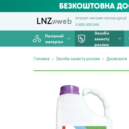
Інтернет-магазин агропродукції
0-800-300-044
Засоби
Посівний
захисту
матеріал
рослин
Головна
Засоби захисту рослин
Десиканти