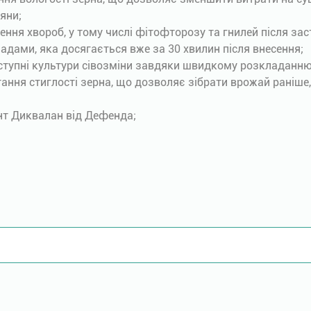
яни;
ння хвороб, у тому числі фітофторозу та гнилей після зас
падами, яка досягається вже за 30 хвилин після внесення;
аступні культури сівозміни завдяки швидкому розкладанню 
ання стиглості зерна, що дозволяє зібрати врожай раніше
нт Диквалан від Дефенда;