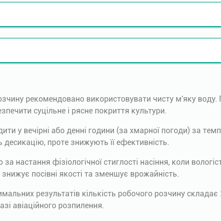
озчину рекомендовано використовувати чисту м'яку воду. 
зпечити суцільне і рясне покриття культури.
и у вечірні або денні години (за хмарної погоди) за темп
 десикацію, проте знижують її ефективність.
 за настання фізіологічної стиглості насіння, коли вологіс
 знижує посівні якості та зменшує врожайність.
мальних результатів кількість робочого розчину складає
разі авіаційного розпилення.