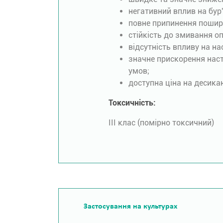
негативний вплив на бур'
повне припинення пошире
стійкість до змивання о
відсутність впливу на н
значне прискорення наст
умов;
доступна ціна на десика
Токсичність:
ІІІ клас (помірно токсичний)
Застосування на культурах