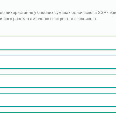
о використання у бакових сумішах одночасно із ЗЗР через 
и його разом з аміачною селітрою та сечовиною.