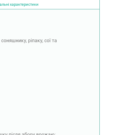
альні характеристики
оняшнику, ріпаку, сої та
шку після збору врожаю;