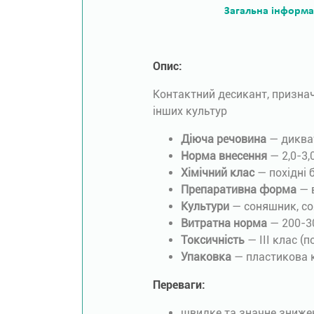
Загальна інформа
Опис:
Контактний десикант, признач
інших культур
Діюча речовина
— дикват
Норма внесення
— 2,0-3,0
Хімічний клас
— похідні б
Препаративна форма
— 
Культури
— соняшник, со
Витратна норма
— 200-30
Токсичність
— ІІІ клас (п
Упаковка
— пластикова к
Переваги:
швидке та значне знижен