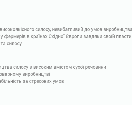
високоякісного силосу, невибагливий до умов виробництв
 у фермерів в країнах Східної Європи завдяки своїй пласти
 та силосу
ництва силосу з високим вмістом сухої речовини
 товарному виробництві
абільність за стресових умов