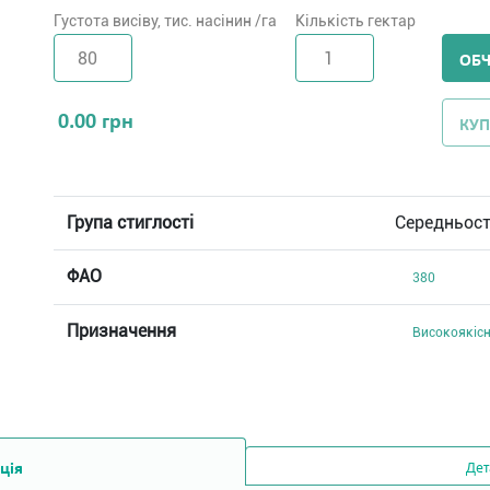
Густота висіву, тис. насінин /га
Кількість гектар
ОБ
0.00
грн
КУП
Група стиглості
Середньос
ФАО
380
Призначення
Високоякісн
ція
Дет