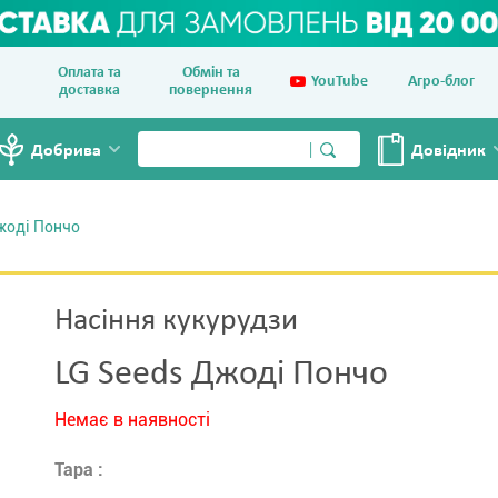
Оплата та
Обмін та
YouTube
Агро-блог
доставка
повернення
Добрива
Довiдник
жоді Пончо
Насіння кукурудзи
LG Seeds Джоді Пончо
Немає в наявності
Тара :