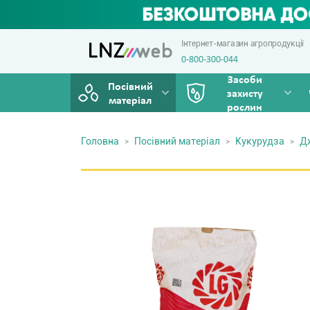
Інтернет-магазин агропродукції
0-800-300-044
Засоби
Посівний
захисту
матеріал
рослин
Головна
Посівний матеріал
Кукурудза
Д