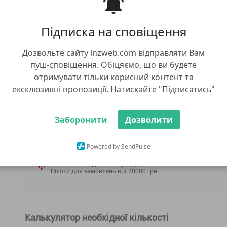
4 167.00 грн
Підписка на сповіщення
6 667.20
грн/га
Дозвольте сайту lnzweb.com відправляти Вам
пуш-сповіщення. Обіцяємо, що ви будете
отримувати тільки корисний контент та
ДО КОШИКУ
КУПИТИ В 1 КЛІК
КУ
ексклюзивні пропозиції. Натискайте "Підписатись"
ДОСТАВКА
Заборонити
Дозволити
Доставка у відділення Нової Пошти
Адресна доставка Новою Поштою
Самовивіз зі складів LNZ Group
Адреси складів
Powered by SendPulse
Безкоштовна доставка
у відділення Нової
Пошти для замовлень від 20000 грн.
Калькулятор необхідної кількості