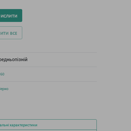
ЧИСЛИТИ
ИТИ ВСЕ
редньопізній
360
Зерно
альні характеристики