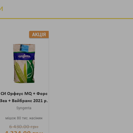
и
АКЦІЯ
СИ Орфеус MQ + Форс
Зеа + Вайбранс 2021 р.
Syngenta
мішок 80 тис. насінин
6 430.00 грн