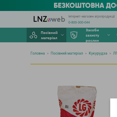
Інтернет-магазин агропродукції
0-800-300-044
Засоби
Посівний
захисту
матеріал
рослин
Головна
Посівний матеріал
Кукурудза
Л