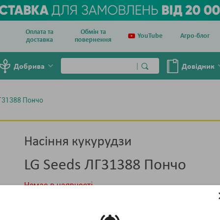
Оплата та
Обмін та
YouTube
Агро-блог
доставка
повернення
Добрива
Довiдник
Г31388 Пончо
Насіння кукурудзи
LG Seeds ЛГ31388 Пончо
Немає в наявності
Тара :
мішок 50 тис. насінин