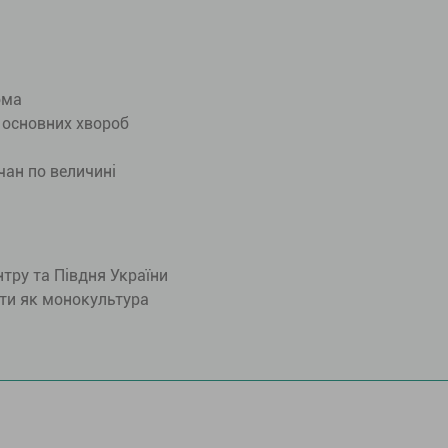
ома
 основних хвороб
чан по величині
тру та Півдня України
ти як монокультура