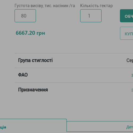
Густота висіву, тис. насінин /га
Кількість гектар
ОБ
6667.20
грн
КУП
Група стиглості
Се
ФАО
Призначення
ція
Дет