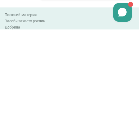
Посівний матеріал
Засоби захисту рослин
Добрива
Агро-блог
Оплата та доставка
Обмін та повернення товару
Угода користувача
Контакти
0-800-300-044
info@lnzweb.com
facebook.com/lnzweb
t.me/LNZ_web
youtube
Всі права захищені
© 2026
Developed by