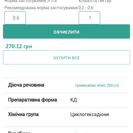
Норма застосування, л /га
Кількість гектар
Рекомендована норма застосування 0,2 - 0,6
ОБЧИСЛИТИ
270.12
грн
КУПИТИ ВСЕ
Діюча речовина
трінексапак-етил, 250 г/л
Препаративна форма
КД
Хімічна група
Циклогексадіони