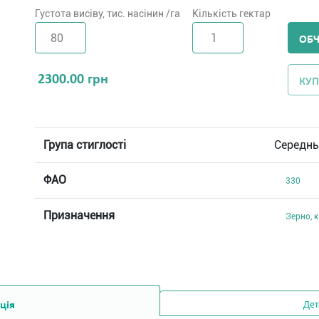
Густота висіву, тис. насінин /га
Кількість гектар
ОБ
2300.00
грн
КУП
Група стиглості
Середнь
ФАО
330
Призначення
Зерно, 
ція
Дет