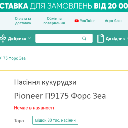
Оплата та
Обмін та
YouTube
Агро-блог
доставка
повернення
Добрива
Довiдник
175 Форс Зеа
Насіння кукурудзи
Pioneer П9175 Форс Зеа
Немає в наявності
Тара :
мішок 80 тис. насінин