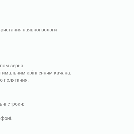
ристання наявної вологи
ипом зерна.
птимальним кріпленням качана.
го полягання.
ьні строки;
фоні.