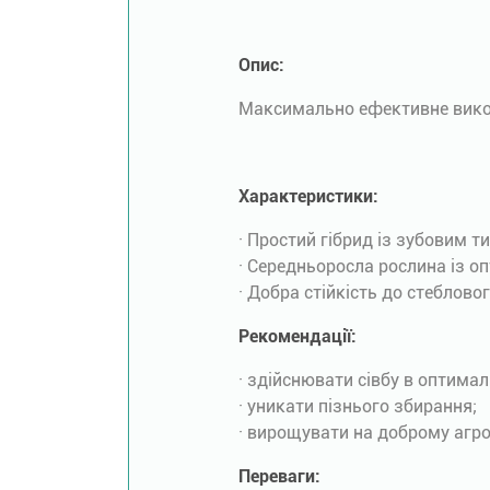
Опис:
Максимально ефективне вико
Характеристики:
· Простий гібрид із зубовим т
· Середньоросла рослина із о
· Добра стійкість до стеблово
Рекомендації:
· здійснювати сівбу в оптимал
· уникати пізнього збирання;
· вирощувати на доброму агро
Переваги: