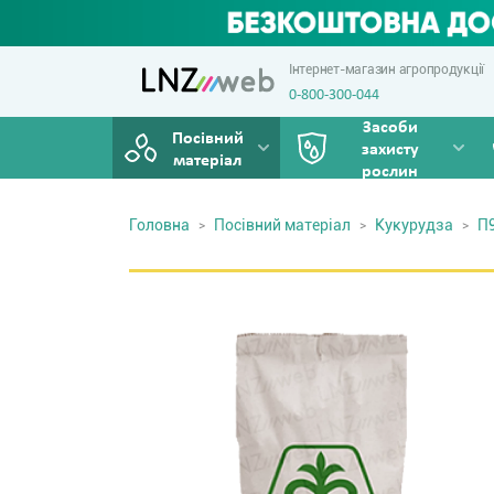
Інтернет-магазин агропродукції
0-800-300-044
Засоби
Посівний
захисту
матеріал
рослин
Головна
Посівний матеріал
Кукурудза
П9