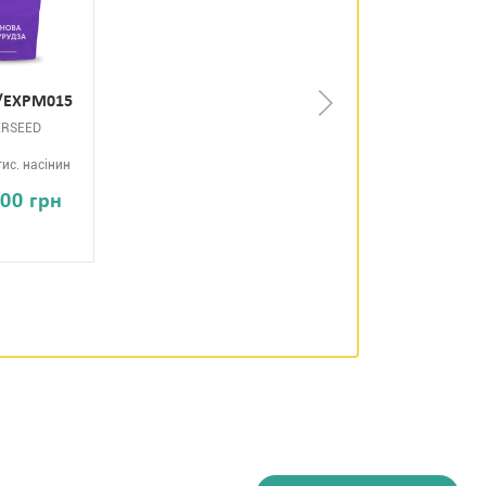
/ЕХРМ015
ERSEED
ис. насінин
.00 грн