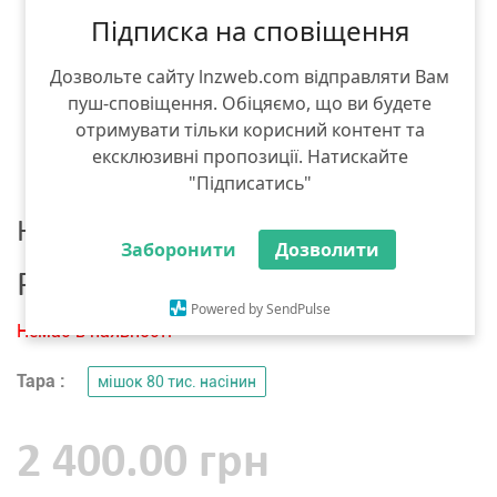
Підписка на сповіщення
Дозвольте сайту lnzweb.com відправляти Вам
пуш-сповіщення. Обіцяємо, що ви будете
отримувати тільки корисний контент та
ексклюзивні пропозиції. Натискайте
"Підписатись"
Насіння кукурудзи
Заборонити
Дозволити
Pioneer ПР39Г83 Форс Зеа
Powered by SendPulse
Немає в наявності
Тара :
мішок 80 тис. насінин
2 400.00 грн