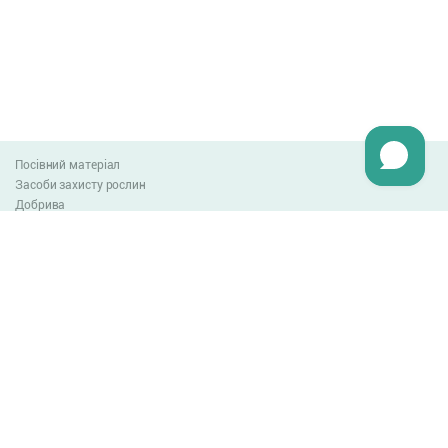
Посівний матеріал
Засоби захисту рослин
Добрива
Агро-блог
Оплата та доставка
Обмін та повернення товару
Угода користувача
Контакти
0-800-300-044
info@lnzweb.com
facebook.com/lnzweb
t.me/LNZ_web
youtube