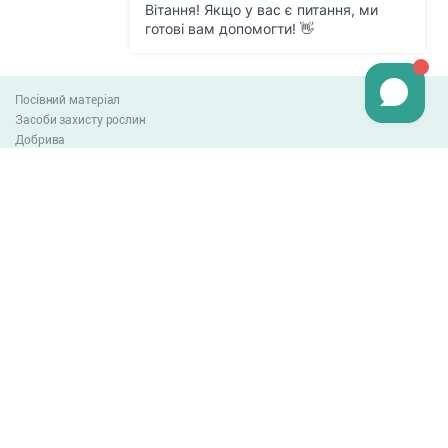
Посівний матеріал
Засоби захисту рослин
Добрива
Агро-блог
Оплата та доставка
Обмін та повернення товару
Угода користувача
Контакти
0-800-300-044
info@lnzweb.com
facebook.com/lnzweb
t.me/LNZ_web
youtube
Всі права захищені