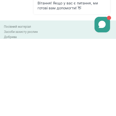
Посівний матеріал
Засоби захисту рослин
Добрива
Агро-блог
Оплата та доставка
Обмін та повернення товару
Угода користувача
Контакти
0-800-300-044
info@lnzweb.com
facebook.com/lnzweb
t.me/LNZ_web
youtube
Всі права захищені