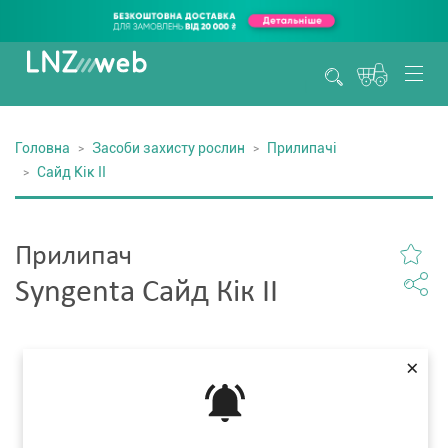
Головна
Засоби захисту рослин
Прилипачі
Сайд Кік II
Прилипач
Syngenta Сайд Кік II
×