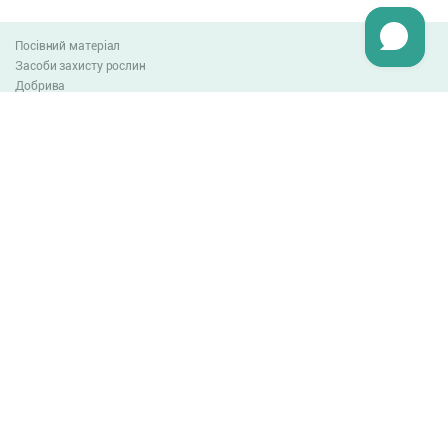
Посівний матеріал
Засоби захисту рослин
Добрива
Агро-блог
Оплата та доставка
Обмін та повернення товару
Угода користувача
Контакти
0-800-300-044
info@lnzweb.com
facebook.com/lnzweb
t.me/LNZ_web
youtube
Всі права захищені
© 2026
Developed by