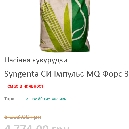
Насіння кукурудзи
Syngenta СИ Імпульс MQ Форс З
Немає в наявності
Тара :
мішок 80 тис. насінин
6 203.00 грн