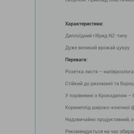
Характеристики:
Диплоїдний гібрид NZ-типу
Дуже великий врожай цукру
Переваги:
Розетка листя – напіврозлога
Стійкий до ризоманії та боро
У порівнянні з Крокодилом –
Коренеплід широко-конічної ф
Надзвичайно продуктивний, о
Рекомендується на час збиран