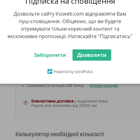
Підписка на сповіщення
4 689.00 грн
Дозвольте сайту lnzweb.com відправляти Вам
пуш-сповіщення. Обіцяємо, що ви будете
4 689.00
грн/га
отримувати тільки корисний контент та
ексклюзивні пропозиції. Натискайте "Підписатись"
ДО КОШИКУ
КУПИТИ В 1 КЛІК
КУ
Заборонити
Дозволити
ДОСТАВКА
Powered by SendPulse
Доставка у відділення Нової Пошти
Адресна доставка Новою Поштою
Самовивіз зі складів LNZ Group
Адреси складів
Безкоштовна доставка
у відділення Нової
Пошти для замовлень від 20000 грн.
Калькулятор необхідної кількості