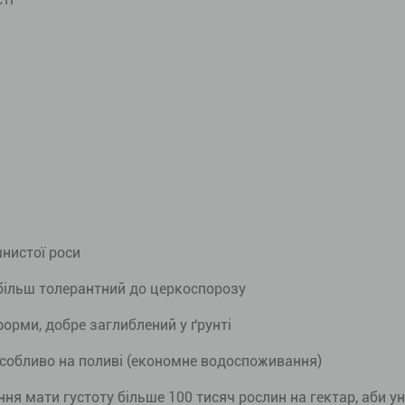
шнистої роси
 більш толерантний до церкоспорозу
орми, добре заглиблений у ґрунті
собливо на поливі (економне водоспоживання)
ня мати густоту більше 100 тисяч рослин на гектар, аби у