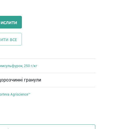
ЧИСЛИТИ
ИТИ ВСЕ
имсульфурон, 250 г/кг
дорозчинні гранули
orteva Agriscience™