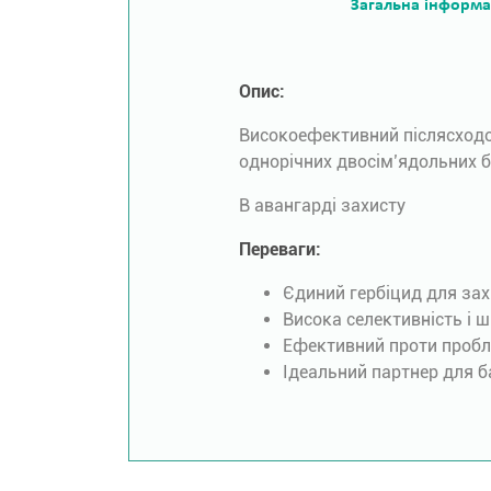
Загальна інформа
Опис:
Високоефективний післясходо
однорічних двосім’ядольних бу
В авангарді захисту
Переваги:
Єдиний гербіцид для захи
Висока селективність і 
Ефективний проти проблем
Ідеальний партнер для 