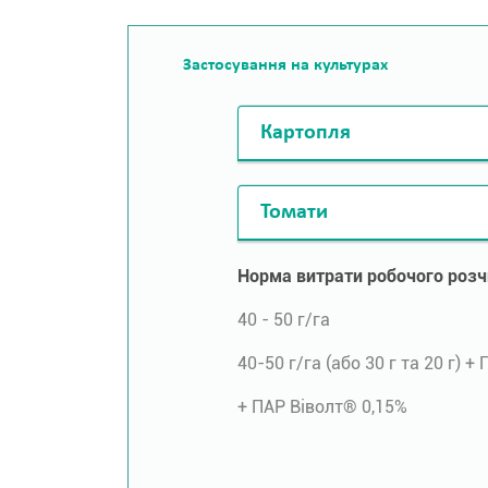
Застосування на культурах
Картопля
Томати
Норма витрати робочого розч
40 - 50 г/га
40­-50 г/га (або 30 г та 20 г) 
+ ПАР Віволт® 0,15%