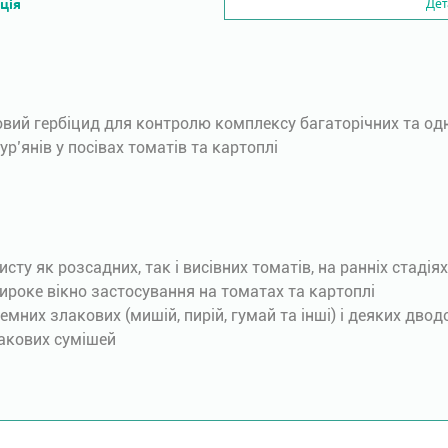
ція
Дет
вий гербіцид для контролю комплексу багаторічних та одн
р’янів у посівах томатів та картоплі
сту як розсадних, так і висівних томатів, на ранніх стадія
широке вікно застосування на томатах та картоплі
них злакових (мишій, пирій, гумай та інші) і деяких двод
бакових сумішей