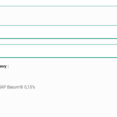
ину :
+ ПАР Віволт® 0,15%