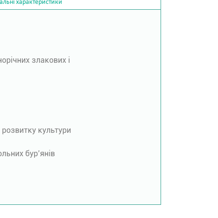
альні характеристики
орічних злакових і
х розвитку культури
ольних бур’янів