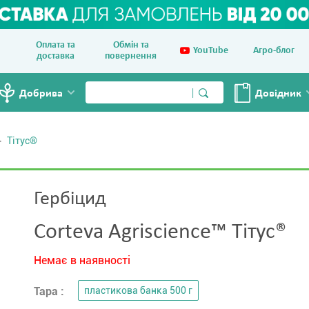
Оплата та
Обмін та
YouTube
Агро-блог
доставка
повернення
Добрива
Довiдник
Тітус®
Гербіцид
Corteva Agriscience™ Тітус®
Немає в наявності
Тара :
пластикова банка 500 г