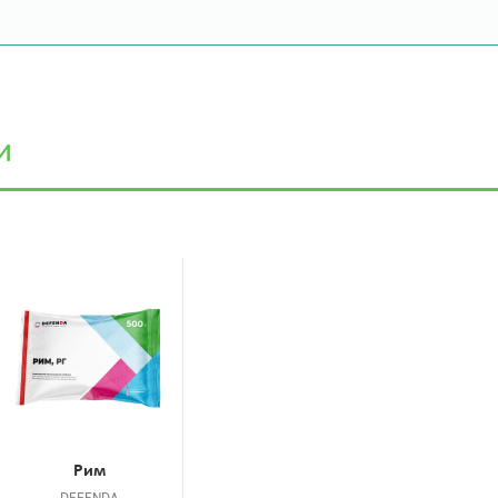
и
Рим