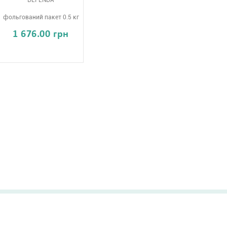
DEFENDA
фольгований пакет 0.5 кг
1 676.00 грн
Посівний матеріал
Оплата та доставка
Засоби захисту рослин
Обмін та повернення
b
Добрива
товару