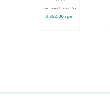
DEFENDA
фольгований пакет 0.5 кг
3 352.00 грн
0-800-300-044
info@lnzweb.com
facebook.com/lnzwe