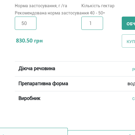
Норма застосування, г /га
Кількість гектар
Рекомендована норма застосування 40 - 50*
ОБ
830.50
грн
КУП
Діюча речовина
р
Препаративна форма
во
Виробник
C