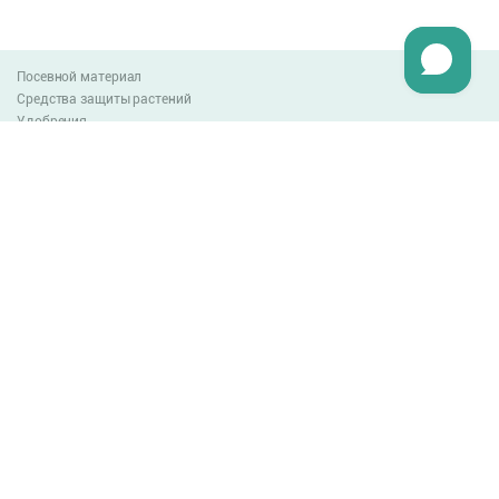
Посевной материал
Средства защиты растений
Удобрения
Агро-блог
Оплата и доставка
Обмен и возврат товара
Пользовательское соглашение
Контакты
0-800-300-044
info@lnzweb.com
facebook.com/lnzweb
t.me/LNZ_web
youtube
Все права защищены
© 2026