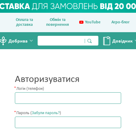
Оплата та
Обмін та
YouTube
Агро-блог
доставка
повернення
Добрива
Довiдник
Авторизуватися
Логін (телефон)
Пароль (
Забули пароль?
)