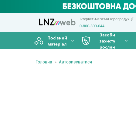
Інтернет-магазин агропродукції
0-800-300-044
Засоби
Посівний
захисту
матеріал
рослин
Головна
Авторизуватися