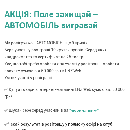
АКЦІЯ: Поле захищай –
АВТОМОБІЛЬ вигравай
Ми розігруємо...АВТОМОБІЛЬ і ще 9 призів.
Бери участь у розіграші 10 крутих призів. Серед яких
квадрокоптер та сертифікат на 25 тис грн.
Усе, що тобі треба зробити для участі у розіграші - зробити
покупку сумою від 50 000 грн в LNZ Web.
Умови участі у розіграші:
✅ Купуй товари в інтернет-магазині LNZ Web сумою від 50 000
грн*
✅ Шукай себе серед учасників за
>посиланням<
✅Чекай результатів розіграшу у прямому ефірі на ютуб