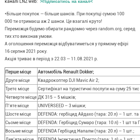
каналі LNZ web:
>Підписатись на канал<
*Більше покупок — більше шансів. При покупці сумою 100
000 ти отримаєш аж 2 шанси. Це взагалі круто!
Переможця будемо обирати рандомно через random.org, серед
тих хто виконав умови.
А оголошення переможця відбуватиметься у прямому ефірі
16 серпня 2021 року.
Акція триває в період з 22.03 — 11.08.2021 р.
Перше місце
Автомобіль Renault Dokker;
Друге місце
Квадрокоптер DJI Mavic Air 2;
Третє місце
Сертифікат на туристичні послуги на суму 25 тис 
Четверте місце
ДК 315 – 5 мішків;
П’яте місце
UNIVERSEED – 3 мішки;
Шосте місце
DEFENDA: гербіцид Айдахо (тара: 20 л) – 1 шт. та 
Сьоме місце
DEFENDA: Гербіцид Сумаро (тара: 10 л) - 1 шт та Г
Восьме місце
DEFENDA Гербіцид Напалм (тара: 20 л) – 1 шт.;
Дев’яте місце
DEFENDA Інсектицид Престо (тара: 1 л) – 1 шт.;