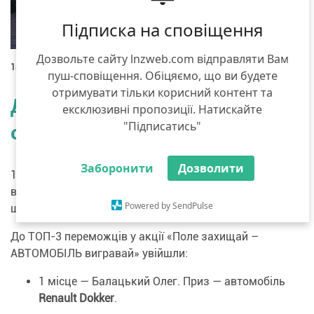
Підписка на сповіщення
Дозвольте сайту lnzweb.com відправляти Вам
18 серпня 2021 року
пуш-сповіщення. Обіцяємо, що ви будете
отримувати тільки корисний контент та
Десятка аграріїв-щасливців
ексклюзивні пропозиції. Натискайте
"Підписатись"
отримали призи від LNZ Web!
Заборонити
Дозволити
16 серпня у прямому ефірі серед наших клієнтів, які
виконали умови акції відбувся розіграш автомобіля та
Powered by SendPulse
ще 9 крутих призів!
До ТОП-3 переможців у акції «Поле захищай –
АВТОМОБІЛЬ вигравай» увійшли:
1 місце — Балацький Олег. Приз — автомобіль
Renault Dokker
.