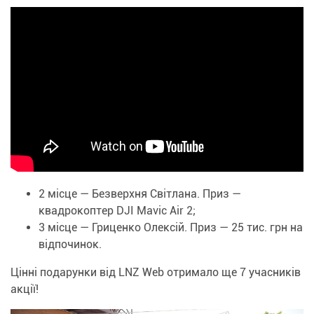
2 місце — Безверхня Світлана. Приз —
квадрокоптер DJI Mavic Air 2;
3 місце — Гриценко Олексій. Приз — 25 тис. грн на
відпочинок.
Цінні подарунки від LNZ Web отримало ще 7 учасників
акції!