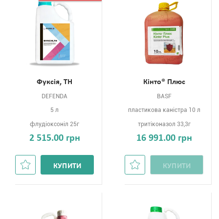
Фуксія, ТН
Кінто® Плюс
DEFENDA
BASF
5 л
пластикова каністра 10 л
флудіоксоніл 25г
тритіконазол 33,3г
2 515.00 грн
16 991.00 грн
КУПИТИ
КУПИТИ