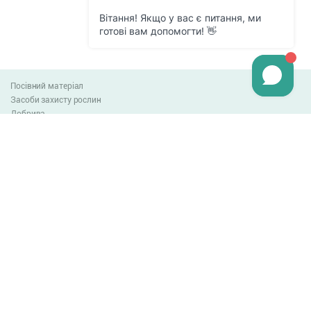
Посівний матеріал
Засоби захисту рослин
Добрива
Агро-блог
Оплата та доставка
Обмін та повернення товару
Угода користувача
Контакти
0-800-300-044
info@lnzweb.com
facebook.com/lnzweb
t.me/LNZ_web
youtube