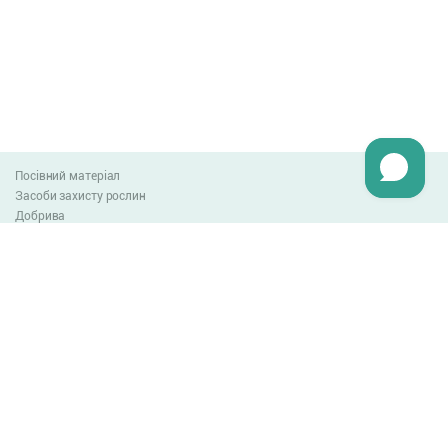
Посівний матеріал
Засоби захисту рослин
Добрива
Агро-блог
Оплата та доставка
Обмін та повернення товару
Угода користувача
Контакти
0-800-300-044
info@lnzweb.com
facebook.com/lnzweb
t.me/LNZ_web
youtube