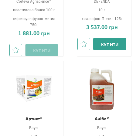
Corteva Agriscience™
DEFENDA
пластикова банка 100 г
10 л
тифенсульфурон-метил
хізалофоп-П-етил 125г
750г
3 537.00 грн
1 881.00 грн
КУПИТИ
КУПИТИ
Артист®
Ачіба®
Bayer
Bayer