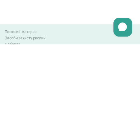
Посівний матеріал
Засоби захисту рослин
Добрива
Агро-блог
Оплата та доставка
Обмін та повернення товару
Угода користувача
Контакти
0-800-300-044
info@lnzweb.com
facebook.com/lnzweb
t.me/LNZ_web
youtube
Всі права захищені