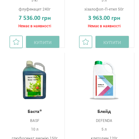
5 кг
5 л
флуфенацет 240г
хізалофоп-П-етил 50г
7 536.00 грн
3 963.00 грн
Немає в наявності
Немає в наявності
КУПИТИ
КУПИТИ
Баста®
Блейд
BASF
DEFENDA
10 л
5 л
глюфосинат амонію 150г
клетодим 120г