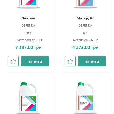
Літерон
Матар, КС
DEFENDA
DEFENDA
20 л
5 л
S-метолахлор 960г
метрибузин 600г
7 187.00 грн
4 372.00 грн
КУПИТИ
КУПИТИ