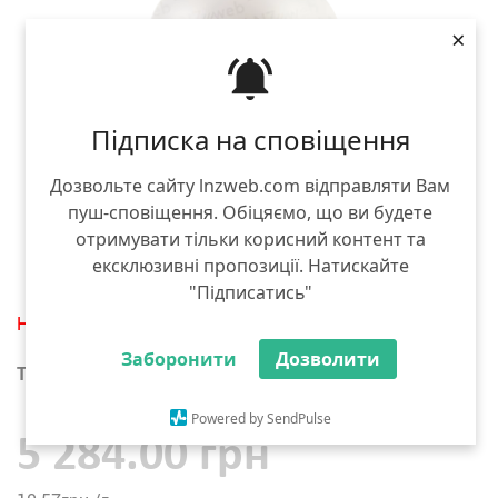
×
Підписка на сповіщення
Дозвольте сайту lnzweb.com відправляти Вам
пуш-сповіщення. Обіцяємо, що ви будете
отримувати тільки корисний контент та
ексклюзивні пропозиції. Натискайте
"Підписатись"
Немає в наявності
Заборонити
Дозволити
Тара :
пластикова банка 500 г
Powered by SendPulse
5 284.00 грн