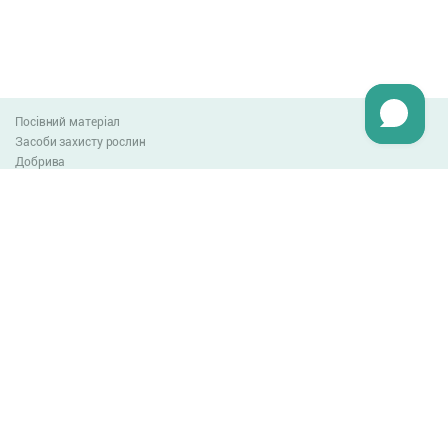
Посівний матеріал
Засоби захисту рослин
Добрива
Агро-блог
Оплата та доставка
Обмін та повернення товару
Угода користувача
Контакти
0-800-300-044
info@lnzweb.com
facebook.com/lnzweb
t.me/LNZ_web
youtube