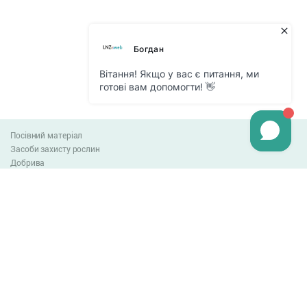
Посівний матеріал
Засоби захисту рослин
Добрива
Агро-блог
Оплата та доставка
Обмін та повернення товару
Угода користувача
Контакти
0-800-300-044
info@lnzweb.com
facebook.com/lnzweb
t.me/LNZ_web
youtube