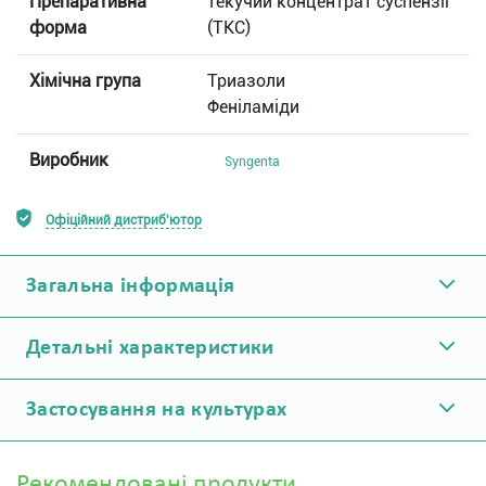
Препаративна
текучий концентрат суспензiї
форма
(ТКС)
Хімічна група
Триазоли
Феніламіди
Виробник
Syngenta
Офіційний дистриб'ютор
Загальна інформація
Детальні характеристики
Застосування на культурах
Рекомендовані продукти