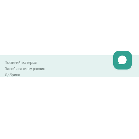
Посівний матеріал
Засоби захисту рослин
Добрива
Агро-блог
Оплата та доставка
Обмін та повернення товару
Угода користувача
Контакти
0-800-300-044
info@lnzweb.com
facebook.com/lnzweb
t.me/LNZ_web
youtube