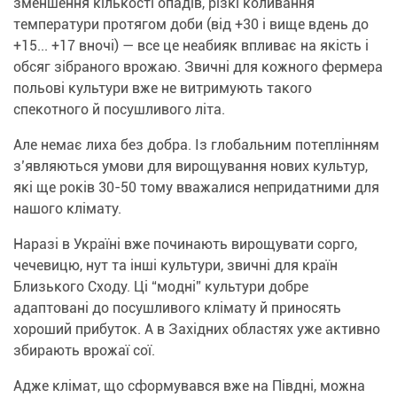
зменшення кількості опадів, різкі коливання
температури протягом доби (від +30 і вище вдень до
+15... +17 вночі) — все це неабияк впливає на якість і
обсяг зібраного врожаю. Звичні для кожного фермера
польові культури вже не витримують такого
спекотного й посушливого літа.
Але немає лиха без добра. Із глобальним потеплінням
з’являються умови для вирощування нових культур,
які ще років 30-50 тому вважалися непридатними для
нашого клімату.
Наразі в Україні вже починають вирощувати сорго,
чечевицю, нут та інші культури, звичні для країн
Близького Сходу. Ці “модні” культури добре
адаптовані до посушливого клімату й приносять
хороший прибуток. А в Західних областях уже активно
збирають врожаї сої.
Адже клімат, що сформувався вже на Півдні, можна