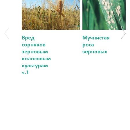
Вред
Мучнистая
сорняков
роса
зерновым
зерновых
колосовым
культурам
ч.1