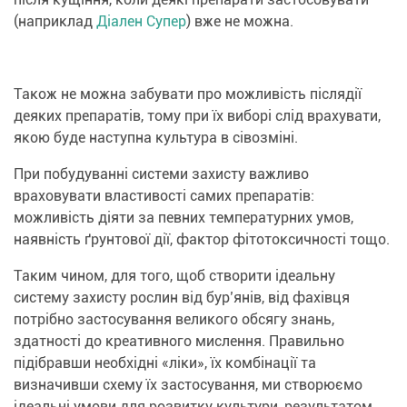
(наприклад
Діален
Супер
) вже не можна.
Також не можна забувати про можливість післядії
деяких препаратів, тому при їх виборі слід врахувати,
якою буде наступна культура в сівозміні.
При побудуванні системи захисту важливо
враховувати властивості самих препаратів:
можливість діяти за певних температурних умов,
наявність ґрунтової дії, фактор фітотоксичності тощо.
Таким чином, для того, щоб створити ідеальну
систему захисту рослин від бур’янів, від фахівця
потрібно застосування великого обсягу знань,
здатності до креативного мислення. Правильно
підібравши необхідні «ліки», їх комбінації та
визначивши схему їх застосування, ми створюємо
ідеальні умови для розвитку культури, результатом