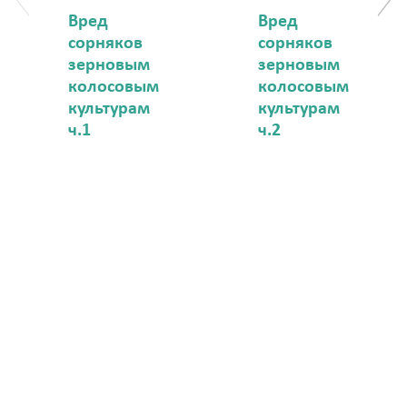
Вред
Вред
сорняков
сорняков
зерновым
зерновым
колосовым
колосовым
культурам
культурам
ч.1
ч.2