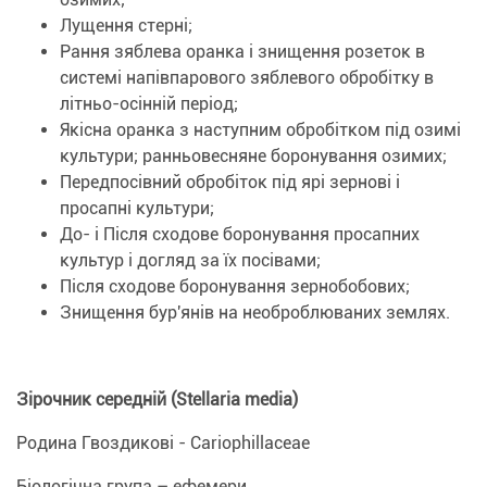
Лущення стерні;
Рання зяблева оранка і знищення розеток в
системі напівпарового зяблевого обробітку в
літньо-осінній період;
Якісна оранка з наступним обробітком під озимі
культури; ранньовесняне боронування озимих;
Передпосівний обробіток під ярі зернові і
просапні культури;
До- і Після сходове боронування просапних
культур і догляд за їх посівами;
Після сходове боронування зернобобових;
Знищення бур'янів на необроблюваних землях.
Зірочник середній (Stellaria media)
Родина Гвоздикові - Cariophillaceae
Біологічна група – ефемери