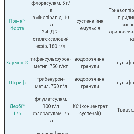
флорасулам, 5 г/
л
Триазолпір
амінопіралід, 10
піриди
Пріма™
суспензійна
г/л
кисло
Форте
емульсія
2,4-Д 2-
арилоксиа
етилгексиловий
к
ефір, 180 г/л
тифенсульфурон-
водорозчинні
Хармоні®
сульфо
метил, 750 г/кг
гранули
трибенурон-
водорозчинні
Шериф
сульфо
метил, 750 г/л
гранули
флуметсулам,
Дербі™
100 г/л
КC (концентрат
Триазо
175
флорасулам, 75
суспензії)
г/л
триасульфурон,