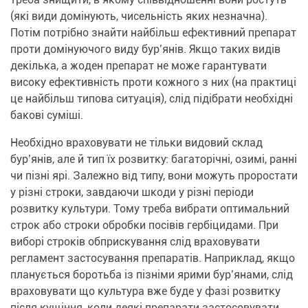
(які види домінують, чисельність яких незначна).
Потім потрібно знайти найбільш ефективний препарат
проти домінуючого виду бур’янів. Якщо таких видів
декілька, а жоден препарат не може гарантувати
високу ефективність проти кожного з них (на практиці
це найбільш типова ситуація), слід підібрати необхідні
бакові суміші.
Необхідно враховувати не тільки видовий склад
бур’янів, але й тип їх розвитку: багаторічні, озимі, ранні
чи пізні ярі. Залежно від типу, вони можуть проростати
у різні строки, завдаючи шкоди у різні періоди
розвитку культури. Тому треба вибрати оптимальний
строк або строки обробки посівів гербіцидами. При
виборі строків обприскування слід враховувати
регламент застосування препаратів. Наприклад, якщо
планується боротьба із пізніми ярими бур’янами, слід
враховувати що культура вже буде у фазі розвитку
після кущіння, коли деякі препарати застосовувати