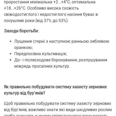
проростання мінімальна +2...+4°С, оптимальна
+18...+26°С. Особливо висока схожість
свіжодостиглого і недостиглого насіння буває в
посушливі роки (від 37% до 53%).
Заходи
боротьби
:
Лущення стерні з наступною ранньою зяблевою
оранкою;
Передпосівна культивація;
До- і післясходове боронування, розпушування
міжрядь просапних культур.
Як правильно побудувати систему захисту зернових
культур від бур’янів?
Щоб правильно побудувати систему захисту зернових
від бур’янів, важливо знати які види шкідливих рослин
треба знищити, в якому співвідношенні вони ростуть