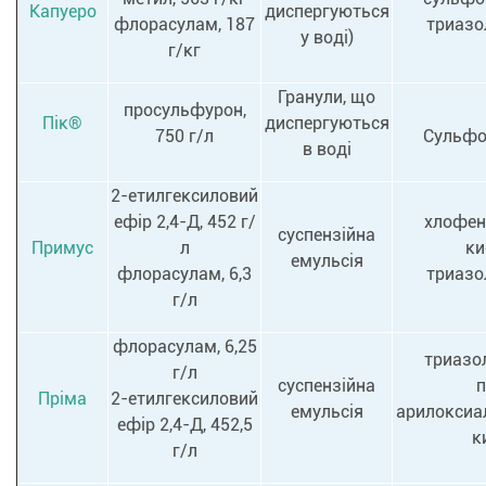
Капуеро
диспергуються
флорасулам, 187
триазо
у воді)
г/кг
Гранули, що
просульфурон,
Пік®
диспергуються
750 г/л
Сульфо
в воді
2-етилгексиловий
ефір 2,4-Д, 452 г/
хлофен
суспензійна
Примус
л
ки
емульсія
флорасулам, 6,3
триазо
г/л
флорасулам, 6,25
триазо
г/л
суспензійна
п
Пріма
2-етилгексиловий
емульсія
арилоксиа
ефір 2,4-Д, 452,5
к
г/л