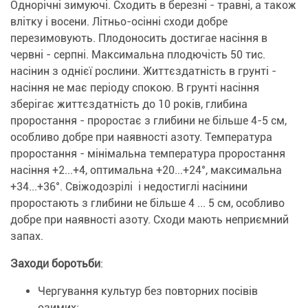
Однорічні зимуючі. Сходить в березні - травні, а також
влітку і восени. Літньо-осінні сходи добре
перезимовують. Плодоносить достигае насіння в
червні - серпні. Максимальна плодючість 50 тис.
насінин з однієї рослини. Життєздатність в грунті -
насіння не має періоду спокою. В грунті насіння
зберігає життєздатність до 10 років, глибина
проростання - проростає з глибини не більше 4-5 см,
особливо добре при наявності азоту. Температура
проростання - мінімальна температура проростання
насіння +2...+4, оптимальна +20...+24°, максимальна
+34...+36°. Свіжодозрілі і недостиглі насінини
проростають з глибини не більше 4 ... 5 см, особливо
добре при наявності азоту. Сходи мають неприємний
запах.
Заходи боротьби
:
Чергування культур без повторних посівів
озимих;