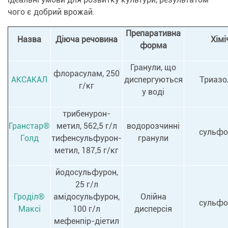
чого є добрий врожай.
Препаративна
Назва
Діюча речовина
Хімі
форма
Гранули, що
флорасулам, 250
АКСАКАЛ
диспергуються
Триазо
г/кг
у воді
трибенурон-
Гранстар®
метил, 562,5 г/л
водорозчинні
сульфо
Голд
тифенсульфурон-
гранули
метил, 187,5 г/кг
йодосульфурон,
25 г/л
Гроділ®
амідосульфурон,
Олійна
сульфо
Максі
100 г/л
дисперсія
мефенпір-діетил