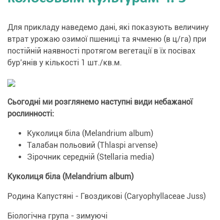
Для прикладу наведемо дані, які показують величину
втрат урожаю озимої пшениці та ячменю (в ц/га) при
постійній наявності протягом вегетації в їх посівах
бур’янів у кількості 1 шт./кв.м.
Сьогодні ми розглянемо наступні види небажаної
рослинності:
Куколиця біла (Melandrium album)
Талабан польовий (Thlaspi arvense)
Зірочник середній (Stellaria media)
Куколиця біла (Melandrium album)
Родина Капустяні - Гвоздикові (Caryophyllaceae Juss)
Біологічна група - зимуючі