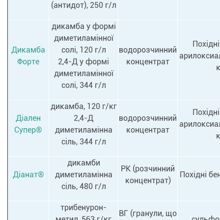
(антидот), 250 г/л
дикамба у формі
диметиламінної
Похідні
Дикамба
солі, 120 г/л
водорозчинний
арилоксиа
Форте
2,4-Д у формі
концентрат
диметиламінної
солі, 344 г/л
дикамба, 120 г/кг
Похідні
Діален
2,4-Д
водорозчинний
арилоксиа
Супер®
диметиламінна
концентрат
сіль, 344 г/л
дикамби
РК (розчинний
Діанат®
диметиламінна
Похідні бе
концентрат)
сіль, 480 г/л
трибенурон-
ВГ (гранули, що
метил, 563 г/кг
сульфо