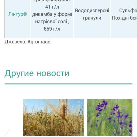
41 г/л
Вододисперсні
Сульфо
Лінтур®
дикамба у формі
гранули
Похідні бе
натрієвої солі ,
659 г/л
Джерело: Agromage.
Другие новости