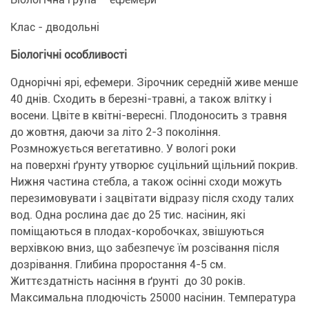
Клас - дводольні
Біологічні особливості
Однорічні ярі, ефемери. Зірочник середній живе менше
40 днів. Сходить в березні-травні, а також влітку і
восени. Цвіте в квітні-вересні. Плодоносить з травня
до жовтня, даючи за літо 2-3 покоління.
Розмножується вегетативно. У вологі роки
на поверхні ґрунту утворює суцільний щільний покрив.
Нижня частина стебла, а також осінні сходи можуть
перезимовувати і зацвітати відразу після сходу талих
вод. Одна рослина дає до 25 тис. насінин, які
поміщаються в плодах-коробочках, звішуються
верхівкою вниз, що забезпечує їм розсівання після
дозрівання. Глибина проростання 4-5 см.
Життєздатність насіння в ґрунті до 30 років.
Максимальна плодючість 25000 насінин. Температура