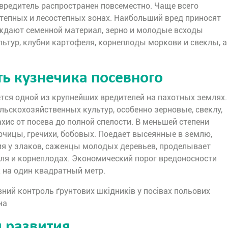
вредитель распространен повсеместно. Чаще всего
степных и лесостепных зонах. Наибольший вред приносят
ждают семенной материал, зерно и молодые всходы
ьтур, клубни картофеля, корнеплоды моркови и свеклы, а
ь кузнечика посевного
тся одной из крупнейших вредителей на пахотных землях.
льскохозяйственных культур, особенно зерновые, свеклу,
хис от посева до полной спелости. В меньшей степени
рчицы, гречихи, бобовых. Поедает высеянные в землю,
я у злаков, саженцы молодых деревьев, проделывает
ля и корнеплодах. Экономический порог вредоносности
к на один квадратный метр.
 развития