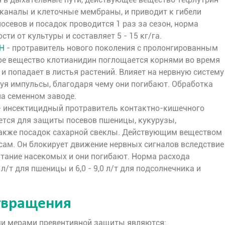
 каналы и клеточные мембраны, и приводит к гибели
осевов и посадок проводится 1 раз за сезон, норма
сти от культуры и составляет 5 - 15 кг/га.
ТН
- протравитель нового поколения с пролонгированным
ое вещество клотианидин поглощается корнями во время
и попадает в листья растений. Влияет на нервную систему
руя импульсы, благодаря чему они погибают. Обработка
на семенном заводе.
 инсектицидный протравитель контактно-кишечного
ется для защиты посевов пшеницы, кукурузы,
также посадок сахарной свеклы. Действующим веществом
сам. Он блокирует движение нервных сигналов вследствие
итание насекомых и они погибают. Норма расхода
7 л/т для пшеницы и 6,0 - 9,0 л/т для подсолнечника и
твращения
 мерами превентивной защиты являются: