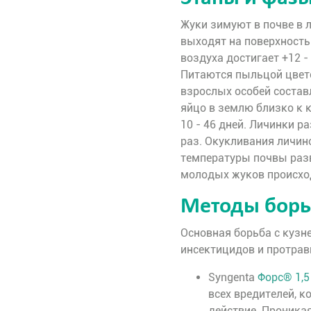
Жуки зимуют в почве в 
выходят на поверхность 
воздуха достигает +12 -
Питаются пыльцой цвет
взрослых особей состав
яйцо в землю близко к 
10 - 46 дней. Личинки р
раз. Окукливания личино
температуры почвы разв
молодых жуков происход
Методы борь
Основная борьба с куз
инсектицидов и протрав
Syngenta
Форс® 1,5
всех вредителей, к
действие. Проника