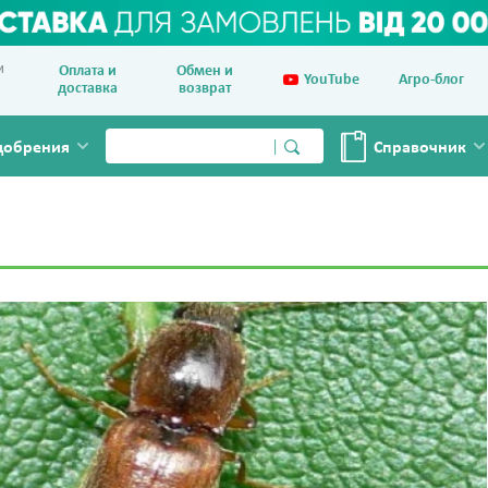
и
Оплата и
Обмен и
YouTube
Агро-блог
доставка
возврат
добрения
Справочник