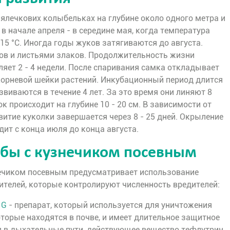
лялечкових колыбельках на глубине около одного метра и
в начале апреля - в середине мая, когда температура
 15 °C. Иногда годы жуков затягиваются до августа.
ов и листьями злаков. Продолжительность жизни
ляет 2 - 4 недели. После спаривания самка откладывает
корневой шейки растений. Инкубационный период длится
азвиваются в течение 4 лет. За это время они линяют 8
к происходит на глубине 10 - 20 см. В зависимости от
итие куколки завершается через 8 - 25 дней. Окрыление
ит с конца июля до конца августа.
бы с кузнечиком посевным
нечиком посевным предусматривает использование
ителей, которые контролируют численность вредителей:
 G
- препарат, который используется для уничтожения
оторые находятся в почве, и имеет длительное защитное
я в дыхательные пути, действующее вещество тефлутрин