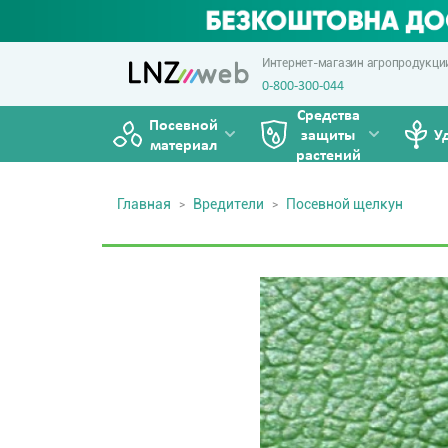
Интернет-магазин агропродукци
0-800-300-044
Средства
Посевной
защиты
У
материал
растений
Главная
Вредители
Посевной щелкун