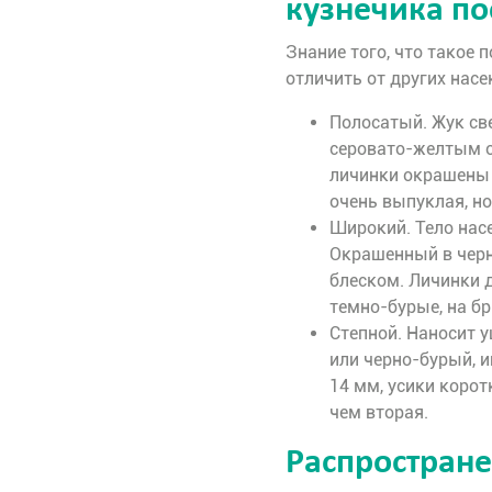
кузнечика по
Знание того, что такое п
отличить от других нас
Полосатый. Жук св
серовато-желтым о
личинки окрашены 
очень выпуклая, но
Широкий. Тело насе
Окрашенный в черн
блеском. Личинки д
темно-бурые, на б
Степной. Наносит 
или черно-бурый, и
14 мм, усики корот
чем вторая.
Распростране