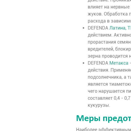
влияет на нервные
жуков. Обработка п
расхода в зависимо
DEFENDA
Латина, 
действием. Активн
прорастания семян 
вредителей, блоки
зерна проводится 
DEFENDA
Метакса
-
действия. Применя
подсолнечника, а 
является тиаметок
чего нарушается п
составляет 0,4 - 0,
кукурузы.
Меры предо
Наиболее эффективными