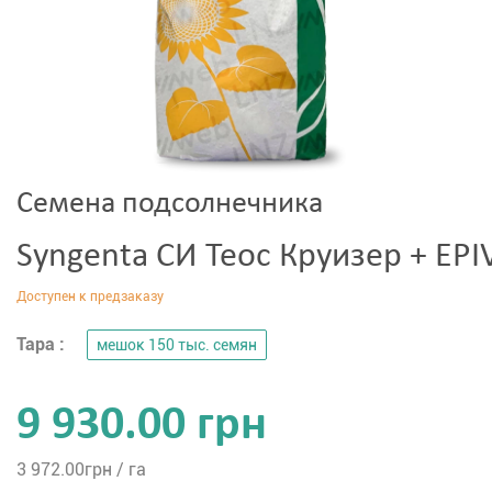
Семена подсолнечника
Syngenta СИ Теос Круизер + EPI
Тара :
мешок 150 тыс. семян
9 930.00 грн
3 972.00
грн / га