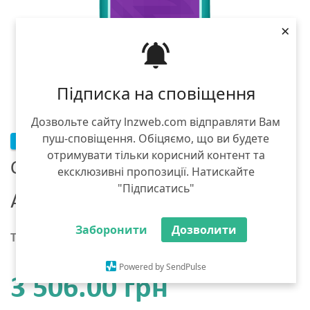
×
Підписка на сповіщення
Дозвольте сайту lnzweb.com відправляти Вам
пуш-сповіщення. Обіцяємо, що ви будете
НОВИНКА
отримувати тільки корисний контент та
Семена подсолнечника
ексклюзивні пропозиції. Натискайте
"Підписатись"
AGRO SEME Aерон (НС Х 8063)
Заборонити
Дозволити
Тара :
мешок 150 тыс. семян
Powered by SendPulse
3 506.00 грн