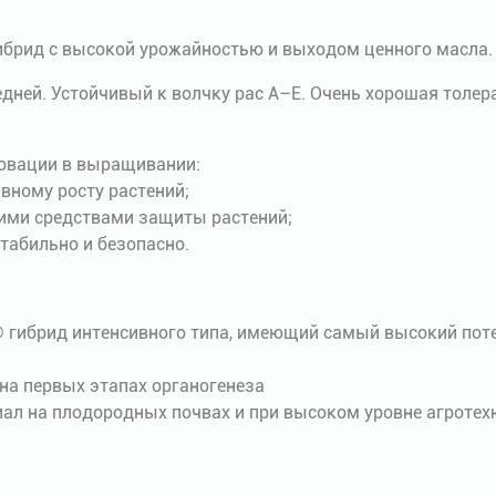
гибрид с высокой урожайностью и выходом ценного масла.
дней. Устойчивый к волчку рас А–Е. Очень хорошая толер
новации в выращивании:
ивному росту растений;
угими средствами защиты растений;
стабильно и безопасно.
d® гибрид интенсивного типа, имеющий самый высокий пот
 на первых этапах органогенеза
иал на плодородных почвах и при высоком уровне агротех