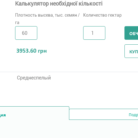
Калькулятор необхідної кількості
Плотность высева, тыс. семян /
Количество гектар
га
ОБ
3953.60
грн
КУП
Среднеспелый
ция
Подр