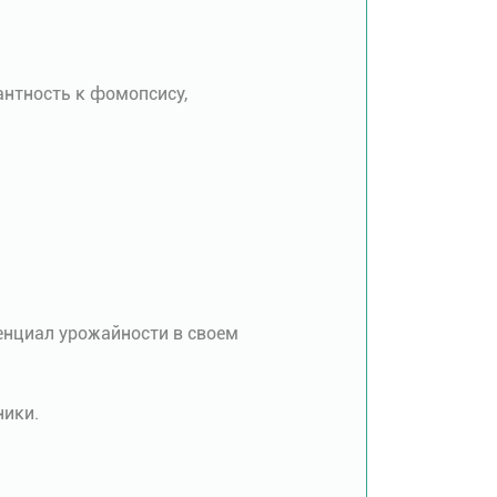
антность к фомопсису,
енциал урожайности в своем
ники.