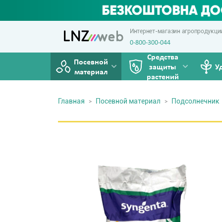
Интернет-магазин агропродукци
0-800-300-044
Средства
Посевной
защиты
У
материал
растений
Главная
Посевной материал
Подсолнечник