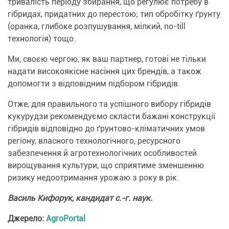
тривалість періоду збирання, що регулює потребу в
гібридах, придатних до перестою; тип обробітку ґрунту
(оранка, глибоке розпушування, мілкий, no-till
технологія) тощо.
Ми, своєю чергою, як ваш партнер, готові не тільки
надати високоякісне насіння цих брендів, а також
допомогти з відповідним підбором гібридів.
Отже, для правильного та успішного вибору гібридів
кукурудзи рекомендуємо скласти бажані конструкції
гібридів відповідно до ґрунтово-кліматичних умов
регіону, власного технологічного, ресурсного
забезпечення й агротехнологічних особливостей
вирощування культури, що сприятиме зменшенню
ризику недоотримання урожаю з року в рік.
Василь Кифорук, кандидат с.-г. наук.
Джерело:
AgroPortal