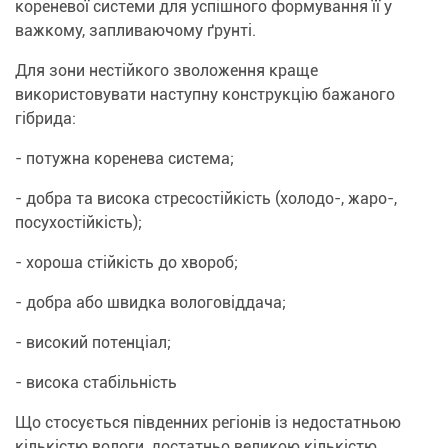
кореневої системи для успішного формування її у
важкому, запливаючому ґрунті.
Для зони нестійкого зволоження краще
використовувати наступну конструкцію бажаного
гібрида:
- потужна коренева система;
- добра та висока стресостійкість (холодо-, жаро-,
посухостійкість);
- хороша стійкість до хвороб;
- добра або швидка вологовіддача;
- високий потенціал;
- висока стабільність
Що стосується південних регіонів із недостатньою
кількістю вологи, достатньо великою кількістю