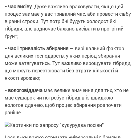
- час висіву
. Дуже важливо враховувати, якщо цей
процес займає у вас тривалий час, аби провести сівбу
в ранні строки. Тут потрібні будуть холодостійкі
гібриди, але водночас бажано висівати в прогрітий
ґрунт;
- час і тривалість збирання
— вирішальний фактор
для великих господарств, у яких період збирання
може затягуватись. Тут важливо вирощувати гібриди,
що можуть перестоювати без втрати кількості й
якості врожаю;
- вологовіддача
має велике значення для тих, хто не
має сушарок чи потребує гібридів із швидкою
вологовіддачею, щоб процес збирання розпочати
раніше.
І оскільки важко отримати універсальні гібриди в