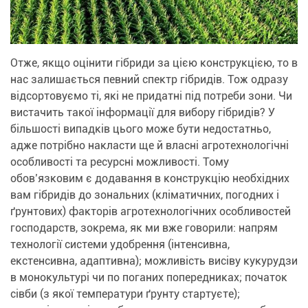
Отже, якщо оцінити гібриди за цією конструкцією, то в
нас залишається певний спектр гібридів. Тож одразу
відсортовуємо ті, які не придатні під потреби зони. Чи
вистачить такої інформації для вибору гібридів? У
більшості випадків цього може бути недостатньо,
адже потрібно накласти ще й власні агротехнологічні
особливості та ресурсні можливості. Тому
обов’язковим є додавання в конструкцію необхідних
вам гібридів до зональних (кліматичних, погодних і
ґрунтових) факторів агротехнологічних особливостей
господарств, зокрема, як ми вже говорили: напрям
технології системи удобрення (інтенсивна,
екстенсивна, адаптивна); можливість висіву кукурудзи
в монокультурі чи по поганих попередниках; початок
сівби (з якої температури ґрунту стартуєте);