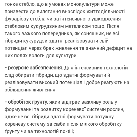
тонке стебло, що в умовах монокультури може
призвести до вилягання внаслідок життєдіяльності
фузаріозу стебла чи за інтенсивного ушкодження
стебловим кукурудзяним метеликом тощо. Після
такого важкого попередника, як соняшник, не всі
гібриди кукурудзи здатні реалізовувати свій
потенціал через брак живлення та значний дефіцит на
цих полях вологи для культури;
- ресурсне забезпечення
. Для інтенсивних технологій
слід обирати гібриди, що здатні формувати й
реалізовувати високий потенціал і добре реагують на
збільшення живлення;
- обробіток ґрунту
, який відіграє важливу роль у
формуванні та розвитку кореневої системи рослин,
адже не всі гібриди здатні формувати потужну
кореневу систему за сівби після мілкого обробітку
ґрунту чи за технологій no-till;