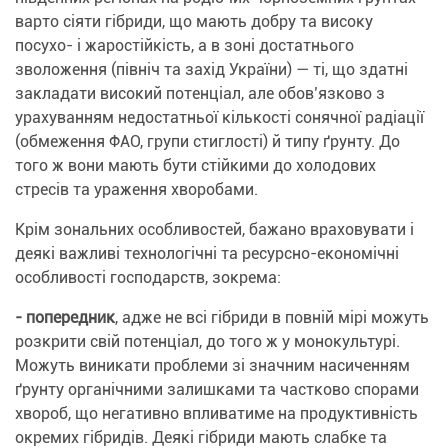
варто сіяти гібриди, що мають добру та високу
посухо- і жаростійкість, а в зоні достатнього
зволоження (північ та захід України) — ті, що здатні
закладати високий потенціал, але обов’язково з
урахуванням недостатньої кількості сонячної радіації
(обмеження ФАО, групи стиглості) й типу ґрунту. До
того ж вони мають бути стійкими до холодових
стресів та ураження хворобами.
Крім зональних особливостей, бажано враховувати і
деякі важливі технологічні та ресурсно-економічні
особливості господарств, зокрема:
- попередник
, адже не всі гібриди в повній мірі можуть
розкрити свій потенціал, до того ж у монокультурі.
Можуть виникати проблеми зі значним насиченням
ґрунту органічними залишками та частково спорами
хвороб, що негативно впливатиме на продуктивність
окремих гібридів. Деякі гібриди мають слабке та