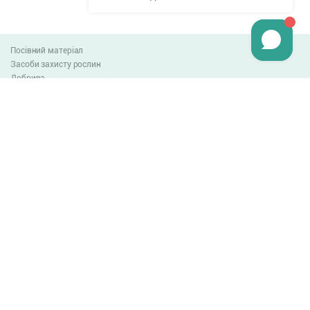
Посівний матеріал
Засоби захисту рослин
Добрива
Агро-блог
Оплата та доставка
Обмін та повернення товару
Угода користувача
Контакти
0-800-300-044
info@lnzweb.com
facebook.com/lnzweb
t.me/LNZ_web
youtube
Всі права захищені
© 2026