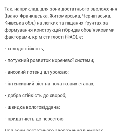
Так, наприклад, для зони достатнього зволоження
(Івано-Франківська, Житомирська, Чернігівська,
Київська обл.) на легких та піщаних ґрунтах за
формування конструкцій гібридів обов’язковими
факторами, крім стиглості (ФАО), є:
- холодостійкість;
- потужний розвиток кореневої системи;
- високий потенціал урожаю;
- інтенсивний ріст на початкових етапах;
- добра стійкість до хвороб;
- швидка вологовіддача;
- придатність до перестою.
Для зони достатнього зволоження в умовах