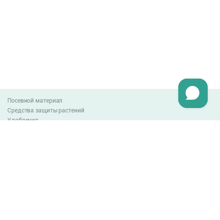
Посевной материал
Средства защиты растений
Удобрения
Агро-блог
Оплата и доставка
Обмен и возврат товара
Пользовательское соглашение
Контакты
0-800-300-044
info@lnzweb.com
facebook.com/lnzweb
t.me/LNZ_web
youtube