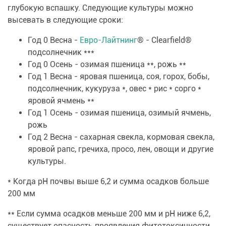
глубокую вспашку. Следующие культуры можно
высевать в следующие сроки:
Год 0 Весна -
Евро-Лайтнинг
® - Clearfield®
подсолнечник ***
Год 0 Осень - озимая пшеница **, рожь **
Год 1 Весна - яровая пшеница, соя, горох, бобы,
подсолнечник, кукуруза *, овес * рис * сорго *
яровой ячмень **
Год 1 Осень - озимая пшеница, озимый ячмень,
рожь
Год 2 Весна - сахарная свекла, кормовая свекла,
яровой рапс, гречиха, просо, лен, овощи и другие
культуры.
* Когда рН почвы выше 6,2 и сумма осадков больше
200 мм
** Если сумма осадков меньше 200 мм и рН ниже 6,2,
существует опасность проявления фитотоксичности,