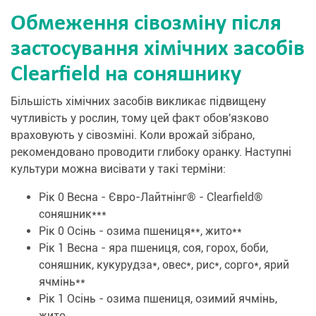
Обмеження сівозміну після
застосування хімічних засобів
Clearfield на соняшнику
Більшість хімічних засобів викликає підвищену
чутливість у рослин, тому цей факт обов'язково
враховують у сівозміні. Коли врожай зібрано,
рекомендовано проводити глибоку оранку. Наступні
культури можна висівати у такі терміни:
Рік 0 Весна - Євро-Лайтнінг® - Clearfield®
соняшник***
Рік 0 Осінь - озима пшениця**, жито**
Рік 1 Весна - яра пшениця, соя, горох, боби,
соняшник, кукурудза*, овес*, рис*, сорго*, ярий
ячмінь**
Рік 1 Осінь - озима пшениця, озимий ячмінь,
жито