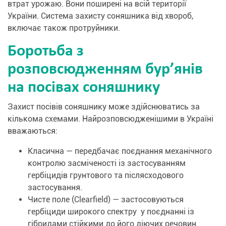
втрат урожаю. Вони поширені на всій території
України. Система захисту соняшника від хвороб,
включає також протруйники.
Боротьба з
розповсюдженням бур’янів
на посівах соняшнику
Захист посівів соняшнику може здійснюватись за
кількома схемами. Найрозповсюдженішими в Україні
вважаються:
Класична — передбачає поєднання механічного
контролю засміченості із застосуванням
гербіцидів грунтового та післясходового
застосування.
Чисте поле (Clearfield) — застосовуються
гербіциди широкого спектру у поєднанні із
гібридами стійкими до його діючих речовин.