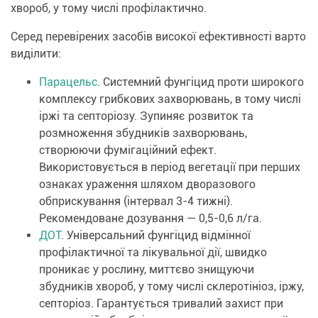
хвороб, у тому числі профілактично.
Серед перевірених засобів високої ефективності варто
виділити:
Парацельс
. Системний фунгіцид проти широкого
комплексу грибкових захворювань, в тому числі
іржі та септоріозу. Зупиняє розвиток та
розмноження збудників захворювань,
створюючи фумігаційний ефект.
Використовується в період вегетації при перших
ознаках ураження шляхом дворазового
обприскування (інтервал 3-4 тижні).
Рекомендоване дозування — 0,5-0,6 л/га.
ДОТ
. Універсальний фунгіцид відмінної
профілактичної та лікувальної дії, швидко
проникає у рослину, миттєво знищуючи
збудників хвороб, у тому числі склеротініоз, іржу,
септоріоз. Гарантується тривалий захист при