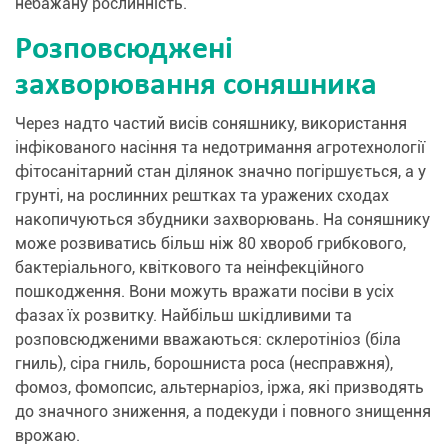
небажану рослинність.
Розповсюджені
захворювання соняшника
Через надто частий висів соняшнику, використання
інфікованого насіння та недотримання агротехнології
фітосанітарний стан ділянок значно погіршується, а у
грунті, на рослинних рештках та уражених сходах
накопичуються збудники захворювань. На соняшнику
може розвиватись більш ніж 80 хвороб грибкового,
бактеріального, квіткового та неінфекційного
пошкодження. Вони можуть вражати посіви в усіх
фазах їх розвитку. Найбільш шкідливими та
розповсюдженими вважаються: склеротініоз (біла
гниль), сіра гниль, борошниста роса (несправжня),
фомоз, фомопсис, альтернаріоз, іржа, які призводять
до значного зниження, а подекуди і повного знищення
врожаю.