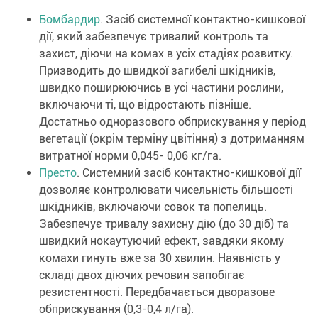
Бомбардир
. Засіб системної контактно-кишкової
дії, який забезпечує тривалий контроль та
захист, діючи на комах в усіх стадіях розвитку.
Призводить до швидкої загибелі шкідників,
швидко поширюючись в усі частини рослини,
включаючи ті, що відростають пізніше.
Достатньо одноразового обприскування у період
вегетації (окрім терміну цвітіння) з дотриманням
витратної норми 0,045- 0,06 кг/га.
Престо
. Системний засіб контактно-кишкової дії
дозволяє контролювати чисельність більшості
шкідників, включаючи совок та попелиць.
Забезпечує тривалу захисну дію (до 30 діб) та
швидкий нокаутуючий ефект, завдяки якому
комахи гинуть вже за 30 хвилин. Наявність у
складі двох діючих речовин запобігає
резистентності. Передбачається дворазове
обприскування (0,3-0,4 л/га).