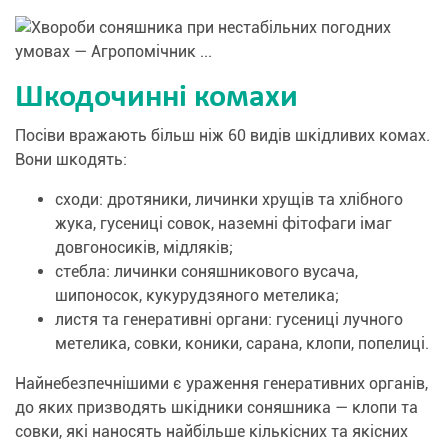
Шкодочинні комахи
Посіви вражають більш ніж 60 видів шкідливих комах.
Вони шкодять:
сходи: дротяники, личинки хрущів та хлібного
жука, гусениці совок, наземні фітофаги імаг
довгоносиків, мідляків;
стебла: личинки соняшникового вусача,
шипоносок, кукурудзяного метелика;
листя та генеративні органи: гусениці лучного
метелика, совки, коники, сарана, клопи, попелиці.
Найнебезпечнішими є ураження генеративних органів,
до яких призводять шкідники соняшника — клопи та
совки, які наносять найбільше кількісних та якісних