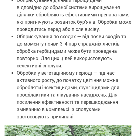
Обприскування ділянки гербіцидами —
відповідно до обраної системи вирощування
ділянки обробляють ефективними препаратами,
які пригнічують розвиток бур'янів. Обробка може
проводитись перед або після висіву.
Обприскування по сходах — від появи сходів та
до моменту появи 3-4 пар справжніх листків
обробка гербіцидами може бути проведена
повторно. Для цих цілей використовують
селективні сполуки.
Обробки у вегетаційному періоді — під час
активного росту, до початку цвітіння можна
обробляти інсектицидами, фунгіцидами для
профілактики та лікування насаджень. Для
посилення ефективності та перешкоджання
змиванню в комплексі із сполуками
застосовують прилипачі.