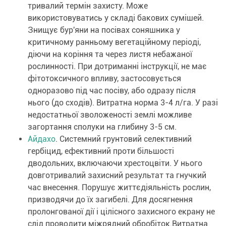
тривалий термін захисту. Може
використовуватись у складі бакових сумішей.
Знищує бур'яни на посівах соняшника у
критичному ранньому вегетаційному періоді,
діючи на коріння та через листя небажаної
рослинності. При дотриманні інструкції, не має
фітотоксичного впливу, застосовується
одноразово під час посіву, або одразу після
нього (до сходів). Витратна норма 3-4 л/га. У разі
недостатньої зволоженості землі можливе
загортання сполуки на глибину 3-5 см.
Айдахо
. Системний грунтовий селективний
гербіцид, ефективний проти більшості
дводольних, включаючи хрестоцвіти. У нього
довготривалий захисний результат та гнучкий
час внесення. Порушує життєдіяльність рослин,
призводячи до їх загибелі. Для досягнення
пролонгованої дії і цілісного захисного екрану не
слід проводити міжрядний обробіток.Витратна