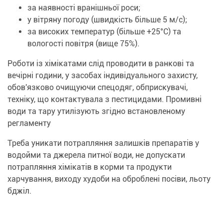
за наявності вранішньої роси;
у вітряну погоду (швидкість більше 5 м/с);
за високих температур (більше +25°С) та
вологості повітря (вище 75%).
Роботи із хімікатами слід проводити в ранкові та
вечірні години, у засобах індивідуального захисту,
обов'язково очищуючи спецодяг, обприскувачі,
техніку, що контактувала з пестицидами. Промивні
води та тару утилізують згідно встановленому
регламенту
Треба уникати потрапляння залишків препаратів у
водойми та джерела питної води, не допускати
потрапляння хімікатів в корми та продукти
харчування, виходу худоби на оброблені посіви, льоту
бджіл.