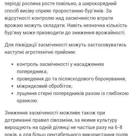
періоді рослина росте повільно, а широкорядний
спосіб висіву сприяє проростанню бур’янів. За
відсутності контролю над засміченістю втрати
врожаю можуть складати. Навіть незначна кількість
бур’яну може призводити до зниження врожайності.
Для ліквідації засміченості можуть застосовуватись
наступні агротехнічні прийоми:
контроль засміченості у насадженнях
попередника;
проведення до та післясходового боронування;
міжрядковий обробіток;
лущення стерні попередників разом із глибокою
оранкою.
Зниження засміченості можливе також при
дотриманні правил сівозміни, за якими культуру
вирощують на одній ділянці не частіше разу на 6-8
років, а для більш рентабельного використання полів