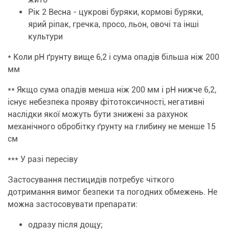
Рік 2 Весна - цукрові буряки, кормові буряки,
ярий ріпак, гречка, просо, льон, овочі та інші
культури
* Коли рН ґрунту вище 6,2 і сума опадів більша ніж 200
мм
** Якщо сума опадів менша ніж 200 мм і рН нижче 6,2,
існує небезпека прояву фітотоксичності, негативні
наслідки якої можуть бути знижені за рахунок
механічного обробітку ґрунту на глибину не менше 15
см
*** У разі пересіву
Застосування пестицидів потребує чіткого
дотримання вимог безпеки та погодних обмежень. Не
можна застосовувати препарати:
одразу після дощу;