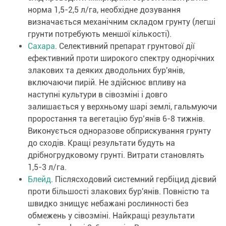
норма 1,5-2,5 л/га, необхідне дозування
визначається механічним складом грунту (легші
грунти потребують меншої кількості).
Сахара
. Селективний препарат грунтової дії
ефективний проти широкого спектру однорічних
злакових та деяких дводольних бур'янів,
включаючи пирій. Не здійснює впливу на
наступні культури в сівозміні і довго
залишається у верхньому шарі землі, гальмуючи
проростання та вегетацію бур’янів 6-8 тижнів.
Виконується одноразове обприскування грунту
до сходів. Кращі результати будуть на
дрібногрудковому грунті. Витрати становлять
1,5-3 л/га.
Блейд
. Післясходовий системний гербіцид дієвий
проти більшості злакових бур'янів. Повністю та
швидко знищує небажані рослинності без
обмежень у сівозміні. Найкращі результати