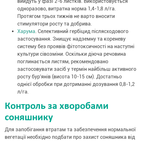
вийдуть у фазі 2-6 листків. Використовується
одноразово, витратна норма 1,4-1,8 л/га.
Протягом трьох тижнів не варто вносити
стимулятори росту та добрива.
Харума
. Селективний гербіцид післясходового
застосування. Знищує надземну та кореневу
систему без проявів фітотоксичності на наступні
культури сівозміни. Оскільки діюча речовина
поглинається листям, рекомендовано
застосовувати засіб у термін найбільш активного
росту бур'янів (висота 10-15 см). Достатньо
однієї обробки при дотриманні дозування 0,8-1,2
л/га.
Контроль за хворобами
соняшнику
Для запобігання втратам та забезпечення нормальної
вегетації необхідно подбати про захист соняшника від