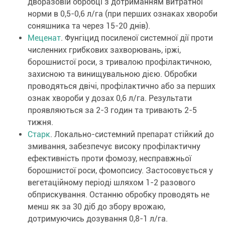
дворазовій обробці з дотриманням витратної
норми в 0,5-0,6 л/га (при перших ознаках хвороби
соняшника та через 15-20 днів).
Меценат
. Фунгіцид посиленої системної дії проти
численних грибкових захворювань, іржі,
борошнистої роси, з тривалою профілактичною,
захисною та винищувальною дією. Обробки
проводяться двічі, профілактично або за перших
ознак хвороби у дозах 0,6 л/га. Результати
проявляються за 2-3 годин та тривають 2-5
тижня.
Старк
. Локально-системний препарат стійкий до
змивання, забезпечує високу профілактичну
ефективність проти фомозу, несправжньої
борошнистої роси, фомопсису. Застосовується у
вегетаційному періоді шляхом 1-2 разового
обприскування. Останню обробку проводять не
менш як за 30 діб до збору врожаю,
дотримуючись дозування 0,8-1 л/га.