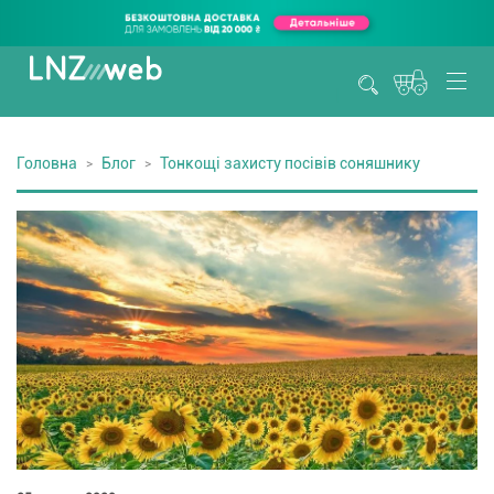
Головна
Блог
Тонкощі захисту посівів соняшнику