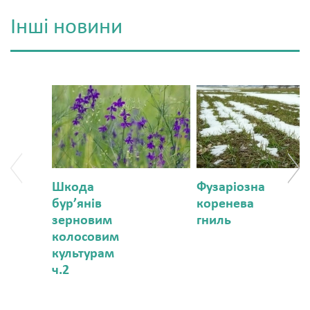
Інші новини
Шкода
Фузаріозна
бур’янів
коренева
зерновим
гниль
колосовим
культурам
ч.2