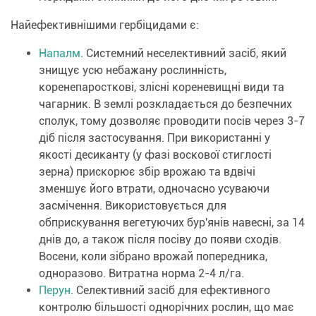
Найефективнішими гербіцидами є:
Напалм
. Системний неселективний засіб, який
знищує усю небажану рослинність,
коренепаросткові, злісні кореневищні види та
чагарник. В землі розкладається до безпечних
сполук, тому дозволяє проводити посів через 3-7
діб після застосування. При використанні у
якості десиканту (у фазі воскової стиглості
зерна) прискорює збір врожаю та вдвічі
зменшує його втрати, одночасно усуваючи
засмічення. Використовується для
обприскування вегетуючих бур'янів навесні, за 14
днів до, а також після посіву до появи сходів.
Восени, коли зібрано врожай попередника,
одноразово. Витратна норма 2-4 л/га.
Перун
. Селективний засіб для ефективного
контролю більшості однорічних рослин, що має