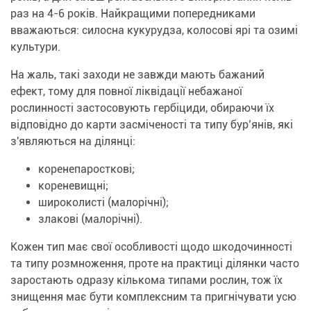
раз на 4-6 років. Найкращими попередниками
вважаються: силосна кукурудза, колосові ярі та озимі
культури.
На жаль, такі заходи не завжди мають бажаний
ефект, тому для повної ліквідації небажаної
рослинності застосовують гербіциди, обираючи їх
відповідно до карти засміченості та типу бур’янів, які
з'являються на ділянці:
коренепаросткові;
кореневищні;
широколисті (малорічні);
злакові (малорічні).
Кожен тип має свої особливості щодо шкодочинності
та типу розмноження, проте на практиці ділянки часто
заростають одразу кількома типами рослин, тож їх
знищення має бути комплексним та пригнічувати усю