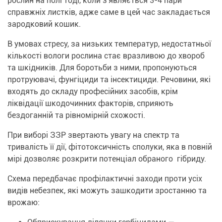
рослин на полі тоді, коли з'являється 3-4 пари
справжніх листків, адже саме в цей час закладається
зародковий кошик.
В умовах стресу, за низьких температур, недостатньої
кількості вологи рослина стає вразливою до хвороб
та шкідників. Для боротьби з ними, пропонуються
протруювачі, фунгіциди та інсектициди. Речовини, які
входять до складу професійних засобів, крім
ліквідації шкодочинних факторів, сприяють
бездоганній та рівномірній схожості.
При виборі ЗЗР звертають увагу на спектр та
тривалість її дії, фітотоксичність сполуки, яка в повній
мірі дозволяє розкрити потенціал обраного гібриду.
Схема передбачає профілактичні заходи проти усіх
видів небезпек, які можуть зашкодити зростанню та
врожаю: