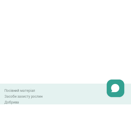
Посівний матеріал
Засоби захисту рослин
Добрива
Агро-блог
Оплата та доставка
Обмін та повернення товару
Угода користувача