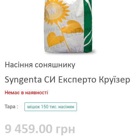
Насіння соняшнику
Syngenta СИ Експерто Круїзер
Немає в наявності
Тара :
мішок 150 тис. насінин
9 459.00 грн