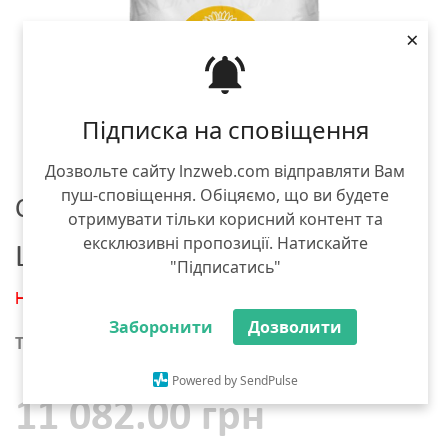
×
Підписка на сповіщення
Дозвольте сайту lnzweb.com відправляти Вам
пуш-сповіщення. Обіцяємо, що ви будете
Семена подсолнечника
отримувати тільки корисний контент та
ексклюзивні пропозиції. Натискайте
Lidea 5053Л СУ
"Підписатись"
Нет в наличии
Заборонити
Дозволити
Тара :
мешок 150 тыс. семян
Powered by SendPulse
11 082.00 грн