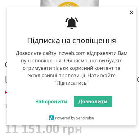
×
Підписка на сповіщення
Дозвольте сайту lnzweb.com відправляти Вам
пуш-сповіщення. Обіцяємо, що ви будете
Семена подсолнечника
отримувати тільки корисний контент та
ексклюзивні пропозиції. Натискайте
Lidea ЕС ЦЕЙЛОН СУ BOOST & G
"Підписатись"
Нет в наличии
Заборонити
Дозволити
Тара :
мешок 150 тыс. семян
Powered by SendPulse
11 151.00 грн