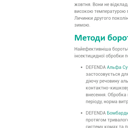
жовтня. Вони не відклад
високою температурою по
Личинки другого поколі
зимою.
Методи боро
Найефективніша бороть
інсектицидної обробки п
DEFENDA
Альфа Су
застосовується для
діючу речовину аль
контактно-кишкову
внесення. Обробка 
періоду, норма витр
DEFENDA
Бомбард
протягом тривалог
систему комах та п