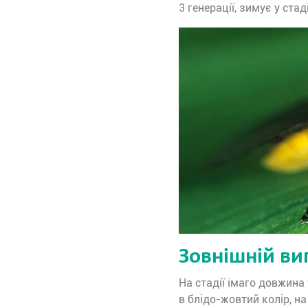
3 генерації, зимує у стад
Зовнішній ви
На стадії імаго довжина
в блідо-жовтий колір, н