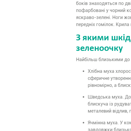
боків знаходяться по дв
пофарбовані у чорний кол
яскраво-зелені. Ноги ж
передніх гомілок. Крила
З якими шкід
зеленоочку
Найбільш близькими до 
Хлібна муха хлорос
сферичне утворенн
рівномірно, а блис
Шведська муха. Дов
блискуча із рудува
металевий відлив, 
Ячмінна муха. У ко
завдовжки близько 