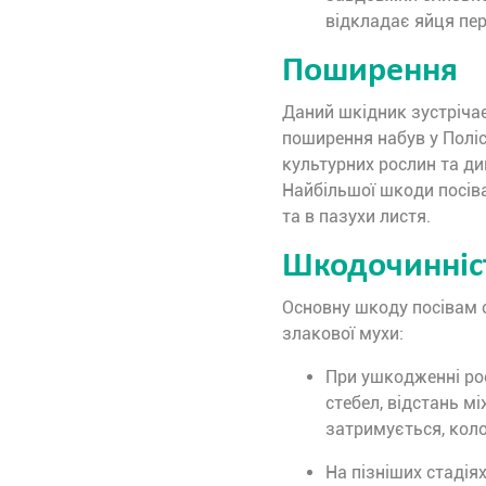
відкладає яйця пер
Поширення
Даний шкідник зустрічаєт
поширення набув у Поліс
культурних рослин та ди
Найбільшої шкоди посів
та в пазухи листя.
Шкодочинніс
Основну шкоду посівам о
злакової мухи:
При ушкодженні рос
стебел, відстань м
затримується, колос
На пізніших стадія