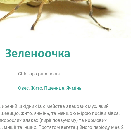
Зеленоочка
Chlorops pumilionis
Овес
,
Жито
,
Пшениця
,
Ячмінь
ирений шкідник із сімейства злакових мух, який
шеницю, жито, ячмінь, та меншою мірою посіви вівса.
корослих злаках (пирії повзучому) та кормових
сі, мишії та інших. Протягом вегетаційного періоду має 2 –