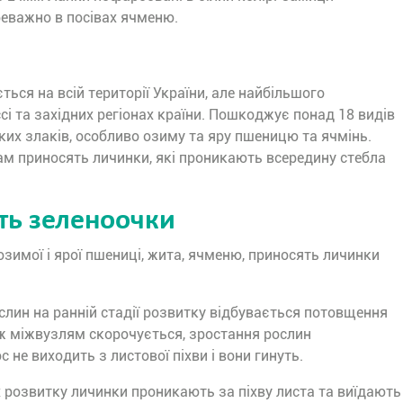
еважно в посівах ячменю.
ься на всій території України, але найбільшого
сі та західних регіонах країни. Пошкоджує понад 18 видів
ких злаків, особливо озиму та яру пшеницю та ячмінь.
ам приносять личинки, які проникають всередину стебла
ть зеленоочки
зимої і ярої пшениці, жита, ячменю, приносять личинки
лин на ранній стадії розвитку відбувається потовщення
іж міжвузлям скорочується, зростання рослин
 не виходить з листової піхви і вони гинуть.
х розвитку личинки проникають за піхву листа та виїдають