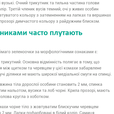
і вузькі. Очний трикутник та тильна частина голови
ір. Третій членик вусів темний, очі у живих особин
овтуватого кольору з затемненням на лапках та вершинах
 прозорі димчастого кольору з райдужним блиском.
никами часто плутають
імаго зеленоочки за морфологічними ознаками є:
 трикутний. Основна відмінність полягає в тому, що
я між щитком та черевцем у цієї комахи забарвлене
кучі ділянки не мають широкої медіальної смуги на спинці.
жина тіла дорослої особини становить 2 мм, спинка
тим нальотом, вусики та лоб чорні. Крила прозорі, мають
голова кругла з хоботком.
махи чорне тіло з жовтуватим блискучим черевцем
2 мм. Лапки пофарбовані в білий колір. Самиця