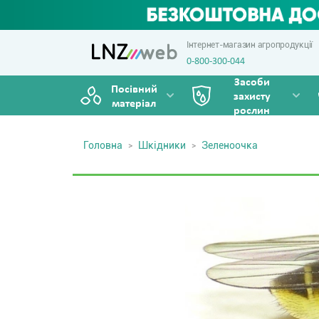
Інтернет-магазин агропродукції
0-800-300-044
Засоби
Посівний
захисту
матеріал
рослин
Головна
Шкідники
Зеленоочка