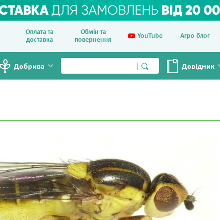
Оплата та
Обмін та
YouTube
Агро-блог
доставка
повернення
Добрива
Довiдник