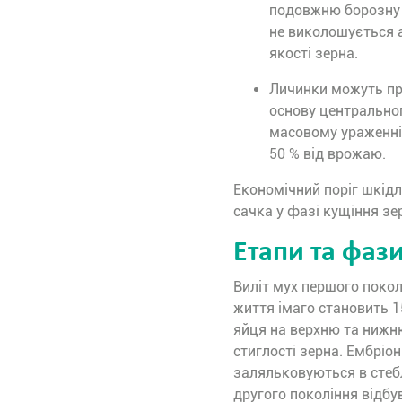
подовжню борозну 
не виколошується 
якості зерна.
Личинки можуть про
основу центральног
масовому ураженні
50 % від врожаю.
Економічний поріг шкідл
сачка у фазі кущіння зе
Етапи та фаз
Виліт мух першого покол
життя імаго становить 1
яйця на верхню та нижн
стиглості зерна. Ембріо
заляльковуються в стебла
другого покоління відбу