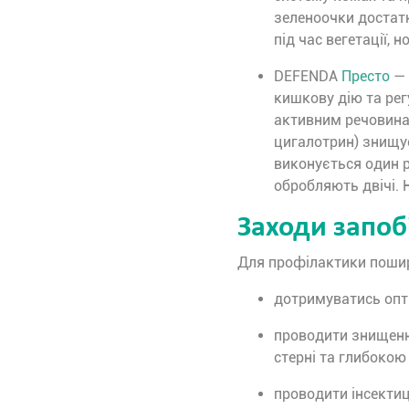
зеленоочки достатн
під час вегетації, 
DEFENDA
Престо
— 
кишкову дію та рег
активним речовина
цигалотрин) знищу
виконується один ра
обробляють двічі. Н
Заходи запо
Для профілактики пошир
дотримуватись опти
проводити знищення
стерні та глибоко
проводити інсектиц