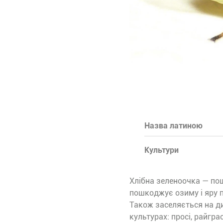
Назва латиною
Культури
Хлібна зеленоочка — пош
пошкоджує озиму і яру п
Також заселяється на ди
культурах: просі, райгра