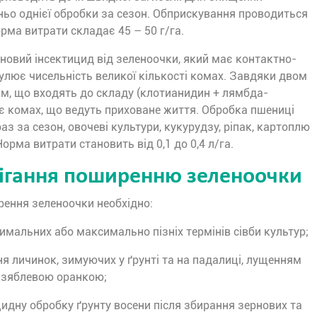
ьо однієї обробки за сезон. Обприскування проводиться
норма витрати складає 45 – 50 г/га.
новий інсектицид від зеленоочки, який має контактно-
улює чисельність великої кількості комах. Завдяки двом
м, що входять до складу (клотианидин + лямбда-
є комах, що ведуть приховане життя. Обробка пшениці
з за сезон, овочеві культури, кукурудзу, ріпак, картоплю
орма витрати становить від 0,1 до 0,4 л/га.
бігання поширенню зеленоочки
ення зеленоочки необхідно:
мальних або максимально пізніх термінів сівби культур;
 личинок, зимуючих у ґрунті та на падалиці, лущенням
ю зяблевою оранкою;
идну обробку ґрунту восени після збирання зернових та