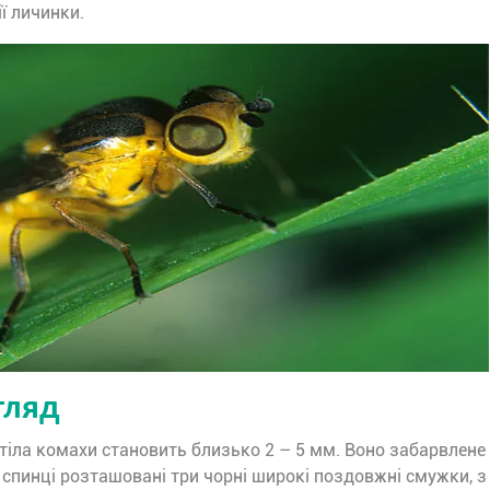
ії личинки.
гляд
 тіла комахи становить близько 2 – 5 мм. Воно забарвлене
а спинці розташовані три чорні широкі поздовжні смужки, з