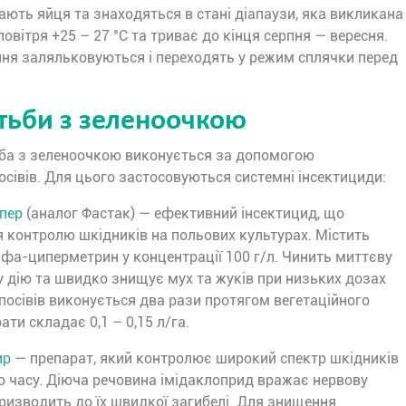
ають яйця та знаходяться в стані діапаузи, яка викликана
вітря +25 – 27 °C та триває до кінця серпня — вересня.
ння заляльковуються і переходять у режим сплячки перед
тьби з зеленоочкою
ба з зеленоочкою виконується за допомогою
осівів. Для цього застосовуються системні інсектициди:
пер
(аналог Фастак) — ефективний інсектицид, що
 контролю шкідників на польових культурах. Містить
фа-циперметрин у концентрації 100 г/л. Чинить миттєву
 дію та швидко знищує мух та жуків при низьких дозах
посівів виконується два рази протягом вегетаційного
ати складає 0,1 – 0,15 л/га.
ир
— препарат, який контролює широкий спектр шкідників
о часу. Діюча речовина імідаклоприд вражає нервову
ризводить до їх швидкої загибелі. Для знищення