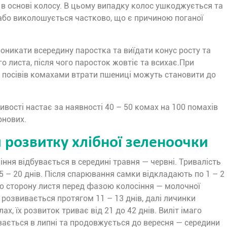
в основі колосу. В цьому випадку колос ушкоджується та
або виколошується частково, що є причиною поганої
никати всередину паростка та виїдати конус росту та
о листа, після чого паросток жовтіє та всихає.При
 посівів комахами втрати пшениці можуть становити до
ивості настає за наявності 40 – 50 комах на 100 помахів
рнових.
и розвитку хлібної зеленоочки
іння відбувається в середині травня — червні. Тривалість
5 – 20 днів. Після спарювання самки відкладають по 1 – 2
ю сторону листя перед фазою колосіння — молочної
н розвивається протягом 11 – 13 днів, далі личинки
х, їх розвиток триває від 21 до 42 днів. Виліт імаго
вається в липні та продовжується до вересня — середини