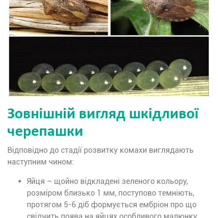
Зовнішній вигляд шкідливої
черепашки
Відповідно до стадії розвитку комахи виглядають
наступним чином:
Яйця – щойно відкладені зеленого кольору,
розміром близько 1 мм, поступово темніють,
протягом 5-6 діб формується ембріон про що
свідчить поява на яйцях особливого малюнку