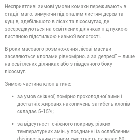
Несприятливі зимові умови комахи переживають в
стадії імаго, зимуючи під опалим листям дерев та
кущів, здебільшого в лісах та лісосмугах, де
зосереджуються на освітлених ділянках під пухкою
листяною підстилкою низької вологості.
В роки масового розмноження лісові масиви
заселяються клопами рівномірно, а за депресії – лише
на освітлених ділянках або з південного боку
лісосмуг.
Зимою частина клопів гине:
за умов сніжної, помірно прохолодної зими і
достатніх жирових накопичень загибель клопів
складає 5-15%;
за відсутності сніжного покриву, різких
температурних змін, у поєднанні із ослабленим
фізіологічним станом смертність складає 80-