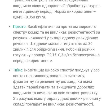
тривалий контроль за розповсюдженням
шкідників після одноразової обробки культури в
вегетаційному періоді. Норма використання –
0,045 - 0,050 кг/га.
Престо
. Засіб ефективний протягом широкого
спектру комах та не викликає резистентності за
рахунок наявності у складі одразу двох діючих
речовин. Шкідники масово гинуть вже за 30
хвилин після обприскування. Робочий розчин
готують у пропорції 0,15-0,3 л/га безпосередньо
перед використанням.
Твікс
. Інсектицид широко спектру поєднує у собі
контактно кишкову, локально системну,
фумігантну та репелентну дії, завдяки яким
здатен паралізувати та знищувати дорослих
шкідників та личинок на всіх стадіях розвитку.
За рахунок вмісту одразу двох діючих речовин у
складі препарат не викликає резистентності.