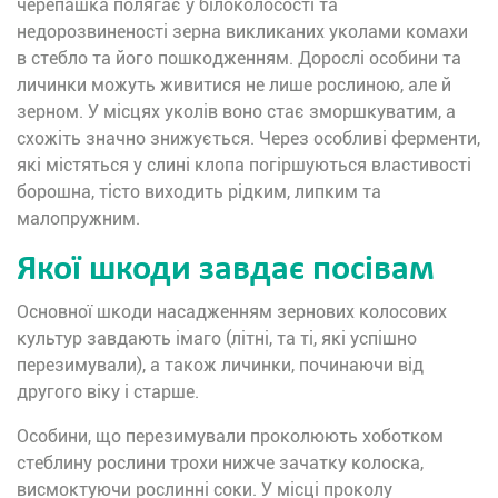
черепашка полягає у білоколосості та
недорозвиненості зерна викликаних уколами комахи
в стебло та його пошкодженням. Дорослі особини та
личинки можуть живитися не лише рослиною, але й
зерном. У місцях уколів воно стає зморшкуватим, а
схожіть значно знижується. Через особливі ферменти,
які містяться у слині клопа погіршуються властивості
борошна, тісто виходить рідким, липким та
малопружним.
Якої шкоди завдає посівам
Основної шкоди насадженням зернових колосових
культур завдають імаго (літні, та ті, які успішно
перезимували), а також личинки, починаючи від
другого віку і старше.
Особини, що перезимували проколюють хоботком
стеблину рослини трохи нижче зачатку колоска,
висмоктуючи рослинні соки. У місці проколу