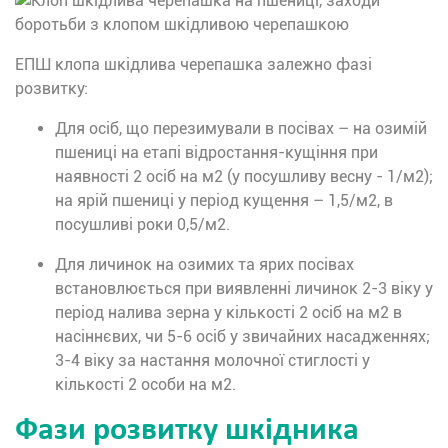
ЕПШ клопа шкідлива черепашка залежно фазі
розвитку:
Для осіб, що перезимували в посівах – на озимій
пшениці на етапі відростання-кущіння при
наявності 2 осіб на м2 (у посушливу весну - 1/м2);
на ярій пшениці у період кущення – 1,5/м2, в
посушливі роки 0,5/м2.
Для личинок на озимих та ярих посівах
встановлюється при виявленні личинок 2-3 віку у
період налива зерна у кількості 2 осіб на м2 в
насіннєвих, чи 5-6 осіб у звичайних насадженнях;
3-4 віку за настання молочної стиглості у
кількості 2 особи на м2.
Фази розвитку шкідника