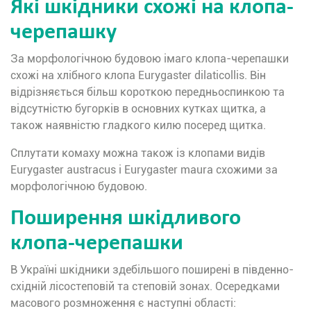
Які шкідники схожі на клопа-
черепашку
За морфологічною будовою імаго клопа-черепашки
схожі на хлібного клопа Eurygaster dilaticollis. Він
відрізняється більш короткою передньоспинкою та
відсутністю бугорків в основних кутках щитка, а
також наявністю гладкого килю посеред щитка.
Сплутати комаху можна також із клопами видів
Eurygaster austracus і Eurygaster maura схожими за
морфологічною будовою.
Поширення шкідливого
клопа-черепашки
В Україні шкідники здебільшого поширені в південно-
східній лісостеповій та степовій зонах. Осередками
масового розмноження є наступні області: