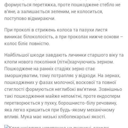
формується перетяжка, проте пошкоджене стебло не
в'яне, а залишається зеленим, не колоситься,
поступово відмираючи.
При проколі в стрижень колоса та пазухи листя
виникає білоколосість, а при проколах нижче основи –
колос біліє повністю.
Найбільшої шкоди завдають личинки старшого віку та
клопи нового покоління (літні)харчуючись зерном.
Пошкоджене на ранніх стадіях зерно стає
зморшкуватим, тому потрапляє у відходи. На зернах,
пошкоджених у фазах молочної, воскової та повної
стиглості формуються неглибокі вм'ятини. Зовнішньо
такі пошкодження майже непомітні, проте ендосперм
перетворюється у пухку, борошнисто-білу речовину,
яка легко кришиться при будь-якому механічному
впливі. Мука має низькі хлібопекарські якості.