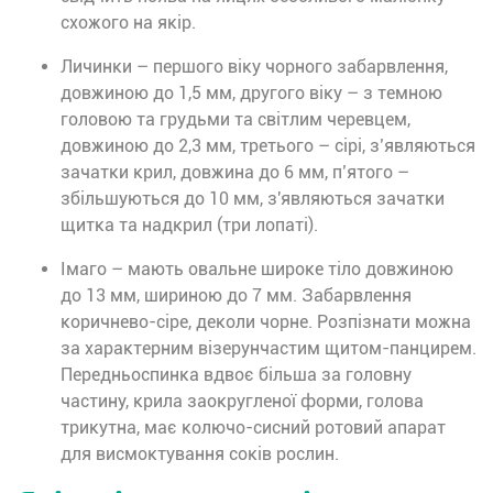
схожого на якір.
Личинки – першого віку чорного забарвлення,
довжиною до 1,5 мм, другого віку – з темною
головою та грудьми та світлим черевцем,
довжиною до 2,3 мм, третього – сірі, з’являються
зачатки крил, довжина до 6 мм, п’ятого –
збільшуються до 10 мм, з'являються зачатки
щитка та надкрил (три лопаті).
Імаго – мають овальне широке тіло довжиною
до 13 мм, шириною до 7 мм. Забарвлення
коричнево-сіре, деколи чорне. Розпізнати можна
за характерним візерунчастим щитом-панцирем.
Передньоспинка вдвоє більша за головну
частину, крила заокругленої форми, голова
трикутна, має колючо-сисний ротовий апарат
для висмоктування соків рослин.