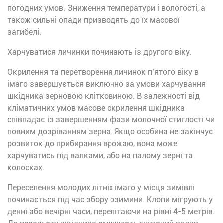
погодних умов. Зниження температури і вологості, а
також сильні опади призводять до їх масової
загибелі.
Харчуватися личинки починають із другого віку.
Окрилення та перетворення личинок п’ятого віку в
імаго завершується виключно за умови харчування
шкідника зерновою клітковиною. В залежності від
кліматичних умов масове окрилення шкідника
співпадає із завершенням фази молочної стиглості чи
повним дозріванням зерна. Якщо особина не закінчує
розвиток до прибирання врожаю, вона може
харчуватись під валками, або на палому зерні та
колосках.
Переселення молодих літніх імаго у місця зимівлі
починається під час збору озимини. Клопи мігрують у
денні або вечірні часи, перелітаючи на рівні 4-5 метрів.