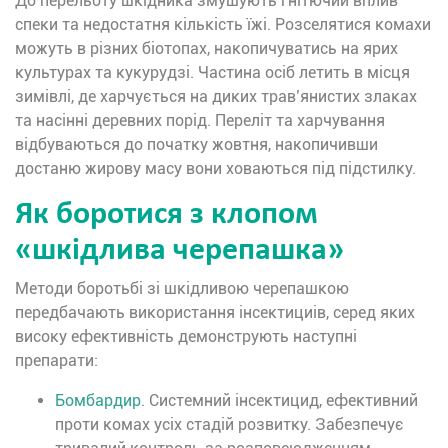
До перельоту шкідника змушують гнітючий вплив
спеки та недостатня кількість їжі. Розселятися комахи
можуть в різних біотопах, накопичуватись на ярих
культурах та кукурудзі. Частина осіб летить в місця
зимівлі, де харчується на диких трав’янистих злаках
та насінні деревних порід. Переліт та харчування
відбуваються до початку жовтня, накопичивши
достаню жирову масу вони ховаються під підстилку.
Як боротися з клопом
«шкідлива черепашка»
Методи боротьбі зі шкідливою черепашкою
передбачають використання інсектициів, серед яких
високу ефективність демонструють наступні
препарати:
Бомбардир
. Системний інсектицид, ефективний
проти комах усіх стадій розвитку. Забезпечує