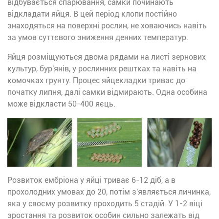
відбувається спарювання, самки починають
відкладати яйця. В цей період клопи постійно
знаходяться на поверхні рослин, не ховаючись навіть
за умов суттєвого зниження денних температур.
Яйця розміщуються двома рядами на листі зернових
культур, бур'янів, у рослинних рештках та навіть на
комочках грунту. Процес яйцекладки триває до
початку липня, далі самки відмирають. Одна особина
може відкласти 50-400 яєць.
Розвиток ембріона у яйці триває 6-12 діб, а в
прохолодних умовах до 20, потім з'являється личинка,
яка у своєму розвитку проходить 5 стадій. У 1-2 віці
зростання та розвиток особин сильно залежать від