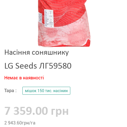
Насіння соняшнику
LG Seeds ЛГ59580
Немає в наявності
Тара :
мішок 150 тис. насінин
7 359.00 грн
2 943.60
грн/га