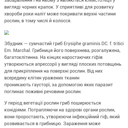
забарвлення і на ньому з'являються клейстотеції у
вигляді чорних крапок. У сприятливі для розвитку
хвороби роки наліт може покривати верхні частини
рослин, в тому числі й колосся.
Збудник — сумчастий гриб Erysiphe graminis DC. f. tritici
Em. Marchal. Грибниця його поверхнева, розгалужена,
багатоклітинна. На кінцях наростаючих гіфів
утворюються апрессорії у вигляді плоских потовщень
для прикріплення на поверхні рослин. Від них
всередину клітин уражених тканин
проникають гаусторї, за допомогою яких паразит
поглинає поживні речовини рослин.
У період вегетації рослин гриб поширюється
конідіями. Потрапляючи на здорові органи рослин,
вони проростають, утворюючи інфекційний гіф, який
розвивається в грибницю. Зараження може