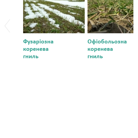
Фузаріозна
Офіобольозна
коренева
коренева
гниль
гниль