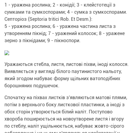
1 - уражена рослина; 2 - конідії; 3 - клейстотеції з
сумками та сумкоспорами; 4 - сумка з сумкоспорами.
Септоріоз (Septoria tritici Rob. Et Desm.):
5 - уражена рослина; 6 - уражена частина листа з
утворенням пікнід; 7 - уражений колосок; 8 - уражене
зерно з пікнідами; 9 - пікноспори.
Уражаються стебла, листя, листові піхви, іноді колосся.
Виявляється у вигляді білого паутинистого нальоту,
який згодом набуває форму щільних ватоподібних
борошняних подушечок.
Спочатку на піхвах листків з'являються матові плями,
потім з верхнього боку листкової пластинки, а іноді з
обох сторін утворюється білий наліт. Поступово
хвороба поширюється на новоутворене листя і вгору
по стеблу, наліт ущільнюється, набуває жовто-сірого