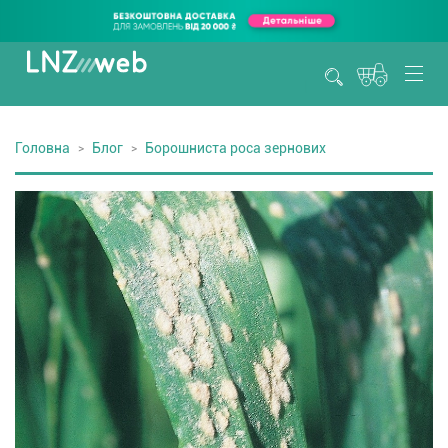
Головна
Блог
Борошниста роса зернових