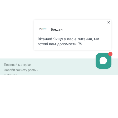
Посівний матеріал
Засоби захисту рослин
Добрива
Агро-блог
Оплата та доставка
Обмін та повернення товару
Угода користувача
Контакти
0-800-300-044
info@lnzweb.com
facebook.com/lnzweb