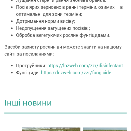
Лущення стерні й рання зяблева оранка;
Посів ярих зернових в ранні терміни, озимих – в
оптимальні для зони терміни;
Дотримання норми висіву;
Недопущення загущених посівів ;
Обробка вегетуючих рослин фунгіцидами.
Засоби захисту рослин ви можете знайти на нашому
сайті за посиланнями:
Протруйники:
https://lnzweb.com/zzr/disinfectant
Фунгіциди:
https://lnzweb.com/zzr/fungicide
Інші новини