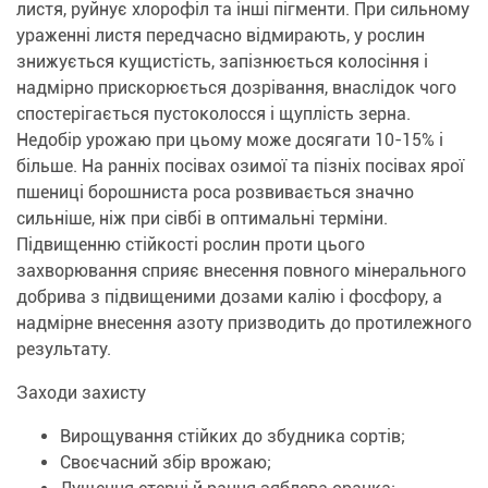
листя, руйнує хлорофіл та інші пігменти. При сильному
ураженні листя передчасно відмирають, у рослин
знижується кущистість, запізнюється колосіння і
надмірно прискорюється дозрівання, внаслідок чого
спостерігається пустоколосся і щуплість зерна.
Недобір урожаю при цьому може досягати 10-15% і
більше. На ранніх посівах озимої та пізніх посівах ярої
пшениці борошниста роса розвивається значно
сильніше, ніж при сівбі в оптимальні терміни.
Підвищенню стійкості рослин проти цього
захворювання сприяє внесення повного мінерального
добрива з підвищеними дозами калію і фосфору, а
надмірне внесення азоту призводить до протилежного
результату.
Заходи захисту
Вирощування стійких до збудника сортів;
Своєчасний збір врожаю;