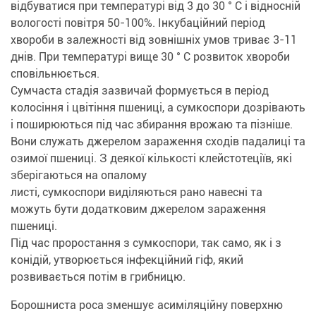
відбуватися при температурі від 3 до 30 ° C і відносній
вологості повітря 50-100%. Інкубаційний період
хвороби в залежності від зовнішніх умов триває 3-11
днів. При температурі вище 30 ° C розвиток хвороби
сповільнюється.
Сумчаста стадія зазвичай формується в період
колосіння і цвітіння пшениці, а сумкоспори дозрівають
і поширюються під час збирання врожаю та пізніше.
Вони служать джерелом зараження сходів падалиці та
озимої пшениці. З деякої кількості клейстотеціїв, які
зберігаються на опалому
листі, сумкоспори виділяються рано навесні та
можуть бути додатковим джерелом зараження
пшениці.
Під час проростання з сумкоспори, так само, як і з
конідій, утворюється інфекційний гіф, який
розвивається потім в грибницю.
Борошниста роса зменшує асиміляційну поверхню