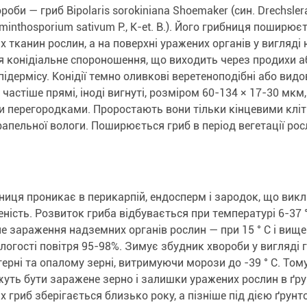
оби — гриб Bipolaris sorokiniana Shoemaker (син. Drechsler
minthosporium sativum Р., К-et. В.). Його грибниця поширює
х тканин рослин, а на поверхні уражених органів у вигляді
 конідіальне спороношення, що виходить через продихи а
підермісу. Конідії темно оливкові веретеноподібні або вид
 частіше прямі, іноді вигнуті, розміром 60-134 × 17-30 мкм,
 перегородками. Проростають вони тільки кінцевими клі
рапельної вологи. Поширюється гриб в період вегетації рос
бниця проникає в перикарпій, ендосперм і зародок, що вик
ність. Розвиток гриба відбувається при температурі 6-37 °
 зараження надземних органів рослин — при 15 ° C і вище
ологості повітря 95-98%. Зимує збудник хвороби у вигляді 
стерні та опалому зерні, витримуючи морози до -39 ° C. То
жуть бути заражене зерно і залишки уражених рослин в ґру
х гриб зберігається близько року, а пізніше під дією ґрунт