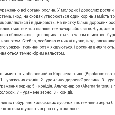
ураженню всі органи рослин. У молодих і дорослих рослин
стема. Іноді на сходах утворюється один корінь замість тр
икривляються і відмирають. На листку більш дорослих ро
вляються темні, а пізніше темно-сірі або світло-бурі, злег
мною облямівкою, що покриваються з часом оливково-бур
 нальотом. Стебла, особливо їх нижні вузли, іноді загниваю
ого уражені тканини розм'якшуються, і рослини вилягають.
иваються темно-сірим нальотом.
плямистість, або звичайна Коренева гниль (Bipolarias sorok
 1 - ураження сходів; 2- ураження дорослої рослини; 3 - ур
Ураження зерна; 5 - конідія. Альтернаріоз (Alternaria tenuis Ne
олосок; 7 - уражене зерно; 8 - конідії.
ликає побуріння колоскових лусочок і потемніння зерна бі
ерігається щуплість зерна і пустоколосся