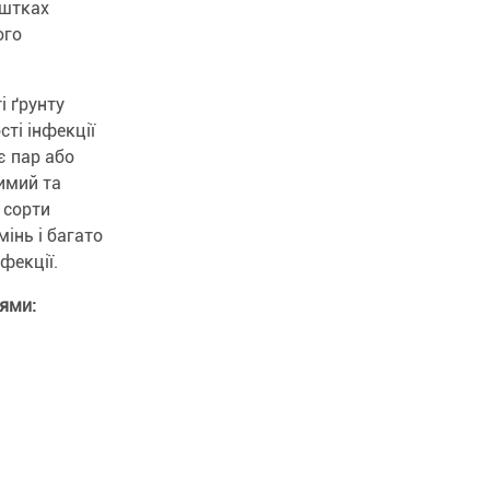
ештках
ого
і ґрунту
ті інфекції
є пар або
имий та
 сорти
інь і багато
фекції.
ями: