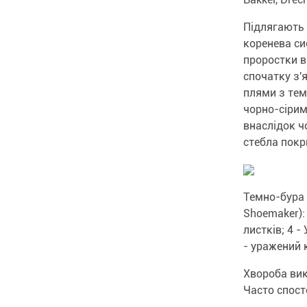
Підлягають 
коренева си
проростки в
спочатку з'я
плями з те
чорно-сірим
внаслідок ч
стебла покр
Темно-бура 
Shoemaker):
листків; 4 - 
- уражений к
Хвороба вик
Часто спост