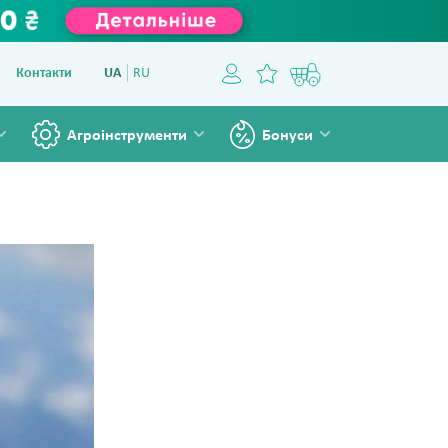
Контакти
UA
RU
Агроінструменти
Бонуси