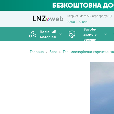
Інтернет-магазин агропродукції
0-800-300-044
Засоби
Посівний
захисту
матеріал
рослин
Головна
Блог
Гельмоспоріозна коренева гн