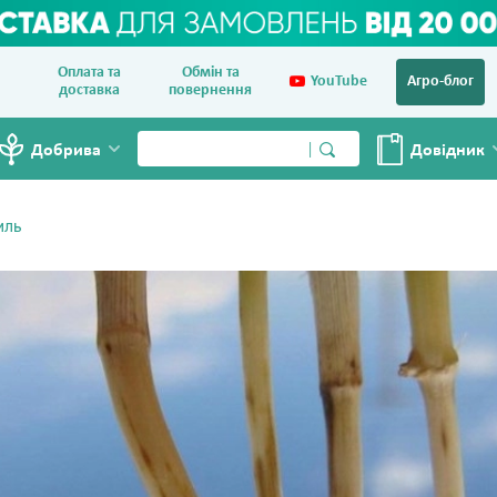
Оплата та
Обмін та
YouTube
Агро-блог
доставка
повернення
Добрива
Довiдник
иль