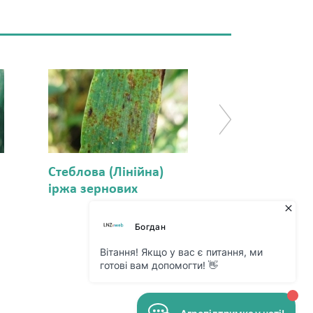
Стеблова (Лінійна)
Бура листков
іржа зернових
зернових