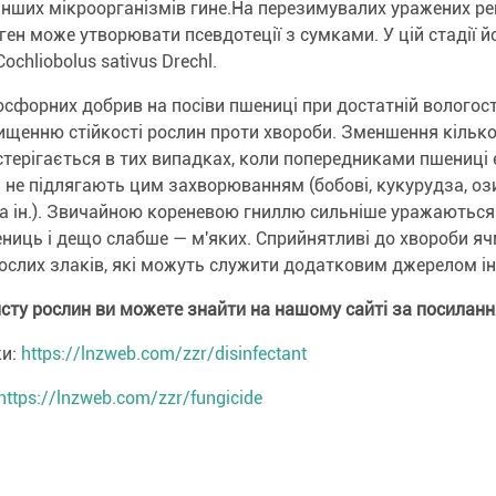
 інших мікроорганізмів гине.На перезимувалих уражених р
ген може утворювати псевдотеції з сумками. У цій стадії й
chliobolus sativus Drechl.
сфорних добрив на посіви пшениці при достатній вологост
ищенню стійкості рослин проти хвороби. Зменшення кількос
остерігається в тих випадках, коли попередниками пшениці 
і не підлягають цим захворюванням (бобові, кукурудза, оз
та ін.). Звичайною кореневою гниллю сильніше уражаються
ниць і дещо слабше — м'яких. Сприйнятливі до хвороби ячм
ослих злаків, які можуть служити додатковим джерелом ін
исту рослин
ви
можете знайти на нашому сайті за посиланн
ки:
https://lnzweb.com/zzr/disinfectant
https://lnzweb.com/zzr/
fungicide