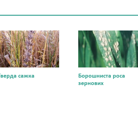
Тверда сажка
Борошниста роса
зернових