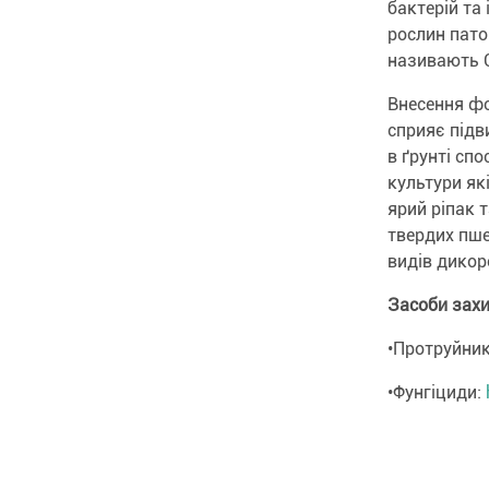
бактерій та
рослин пато
називають Co
Внесення фо
сприяє підв
в ґрунті сп
культури як
ярий ріпак 
твердих пше
видів дикор
Засоби зах
•Протруйни
•Фунгіциди: