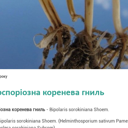
року
споріозна коренева гниль
озна коренева гниль
- Bipolaris sorokiniana Shoem.
polaris sorokiniana Shoem. (Helminthosporium sativum Pamel.
hslera sorokiniana Subrom)