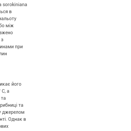
a sorokiniana
ться в
 нальоту
бо між
овжено
 з
тинами при
лин
ликає його
 C, а
 та
грибниці та
му джерелом
нті. Однак в
ових