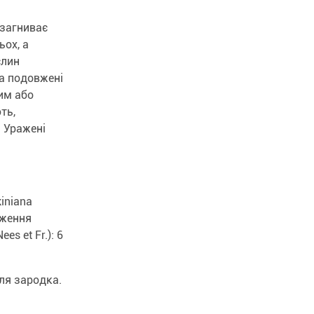
 загниває
ьох, а
слин
ка подовжені
им або
ть,
 Уражені
iniana
аження
es et Fr.): 6
ля зародка.