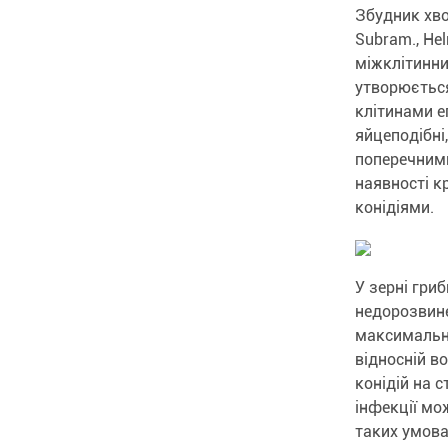
Збудник хвор
Subram., Hel
міжклітинни
утворюється
клітинами е
яйцеподібні,
поперечними
наявності к
конідіями.
У зерні гри
недорозвине
максимальне
відносній в
конідій на 
інфекції мо
таких умова