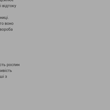
і відтоку
ниці.
го воно
Хвороба
сть рослин
ивість
ші з