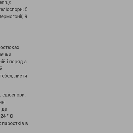
enn.):
теліоспори; 5
ермогонії; 9
а остюках
шечки
ній і поряд з
й
тебел, листя
 еціоспори,
ині
 де
24 ° С
 паростків в