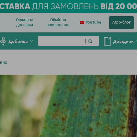
Оплата та
Обмін та
YouTube
Агро-блог
доставка
повернення
Добрива
Довiдник
ових