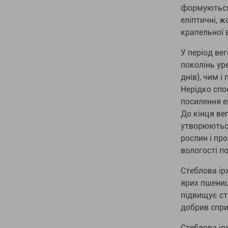
формуються 
еліптичні, 
крапельної 
У період ве
поколінь уре
днів), чим 
Нерідко спо
посилення еп
До кінця вег
утворюються
рослин і пр
вологості п
Стеблова ір
ярих пшениц
підвищує ст
добрив спри
Стеблова ір