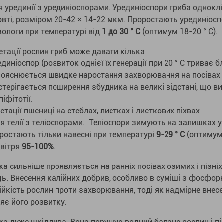
урединії з урединіоспорами. Урединіоспори гриба одноклі
жовті, розміром 20-42 × 14-22 мкм. Проростають урединіосп
вологи при температурі від
1 до 30 ° C
(оптимум 18-20 ° C).
гетації рослин гриб може давати кілька
диніоспор (розвиток однієї їх генерації при 20 ° C триває 
і пояснюється швидке наростання захворювання на посівах
стерігається поширення збудника на великі відстані, що в
іфітотії.
етації пшениці на стеблах, листках і листкових піхвах
 телії з теліоспорами. Теліоспори зимують на залишках 
оростають тільки навесні при температурі
9-29 ° C
(оптимум 
овітря
95-100%
.
жа сильніше проявляється на ранніх посівах озимих і пізніх
ь. Внесення калійних добрив, особливо в суміші з фосфор
ійкість рослин проти захворювання, тоді як надмірне внес
яє його розвитку.
жа дуже шкідлива. Вона порушує водний баланс рослин і п