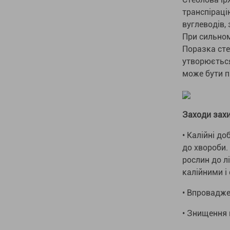
транспіраці
вуглеводів,
При сильном
Поразка сте
утворюється
може бути 
Заходи захи
• Калійні д
до хвороби.
рослин до лі
калійними 
• Впpoвaджe
• Знищeння 