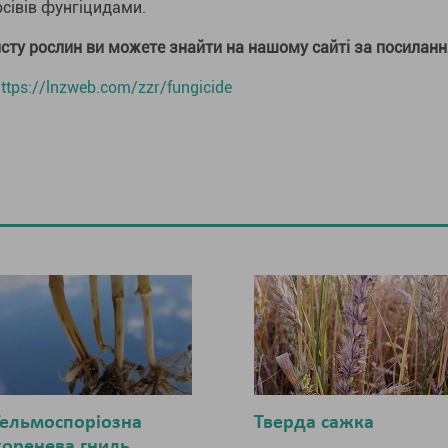
ociвiв фунгіцидами.
сту рослин ви можете знайти на нашому сайті за посиланн
ttps://lnzweb.com/zzr/fungicide
Гельмоспоріозна
Тверда сажка
коренева гниль