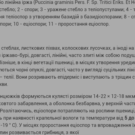
 лінійна іржа (Puccinia graminis Pers. F. Sp. Tritici Eriks. Et H
стебло; 2 - спори; 3 - уражене стебло з теліопустулами; 4 - 
ня теліоспор з утворенням базидій з базидіоспорами; 8 - сп
оспори; 10 - еціоспори; 11 - проростання еціоспор.
стеблах, листкових піхвах, колоскових лусочках, а іноді н
іржаво-бурі, довгасті, лінійні, часто злиті між собою поду
Пізніше, в кінці вегетації пшениці, в місцях утворення уреди
ься чорні опуклі, довгасті, часто у вигляді суцільних ліні
 телії. Вони розривають епідерміс і виступають з тріщин с
хви.
анцюжків формуються кулясті розміром 14-22 × 12-18 мкм,
жовтого забарвлення, а оболонка безбарвна, у верхній част
Розлітаючись, еціоспори потрапляють на рослини пшениці,
 при наявності крапельної вологи та температури від
5 до 
-19 ° С). У місцях проростання еціоспор та впровадження їх
лин розвивається грибниця, з якої