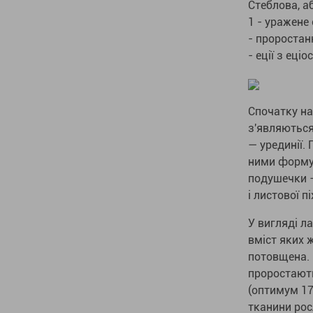
Стеблова, або
1 - уражене 
- проростан
- еції з еці
Спочатку на 
з'являються 
— урединії. 
ними формуют
подушечки —
і листової пі
У вигляді л
вміст яких 
потовщена. 
проростають
(оптимум 17
тканини рос