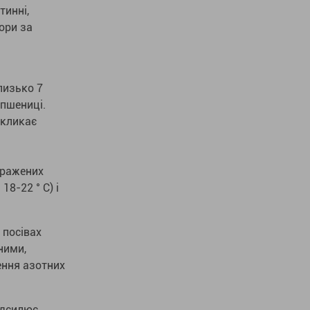
тинні,
ори за
близько 7
 пшениці.
икликає
уражених
18-22 ° C) і
 посівах
ними,
ення азотних
ідсилює