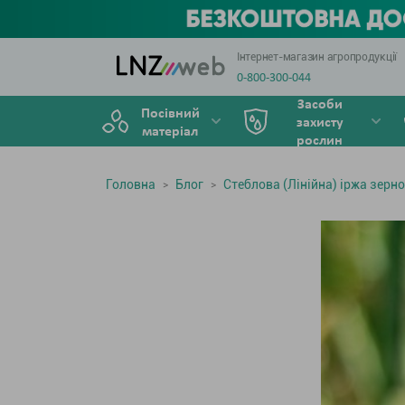
Інтернет-магазин агропродукції
0-800-300-044
Засоби
Посівний
захисту
матеріал
рослин
Головна
Блог
Стеблова (Лінійна) іржа зерн